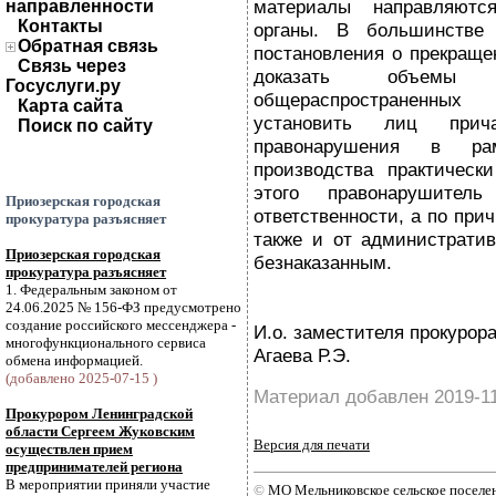
материалы направляютс
направленности
Контакты
органы. В большинстве
Обратная связь
постановления о прекращен
Связь через
доказать объемы 
Госуслуги.ру
общераспространенных
Карта сайта
установить лиц прич
Поиск по сайту
правонарушения в рам
производства практическ
этого правонарушител
Приозерская городская
ответственности, а по при
прокуратура разъясняет
также и от административ
Приозерская городская
безнаказанным.
прокуратура разъясняет
1. Федеральным законом от
24.06.2025 № 156-ФЗ предусмотрено
создание российского мессенджера -
И.о. заместителя прокурор
многофункционального сервиса
Агаева Р.Э.
обмена информацией.
(добавлено 2025-07-15 )
Материал добавлен 2019-1
Прокурором Ленинградской
области Сергеем Жуковским
Версия для печати
осуществлен прием
предпринимателей региона
В мероприятии приняли участие
©
МО Мельниковское сельское посел