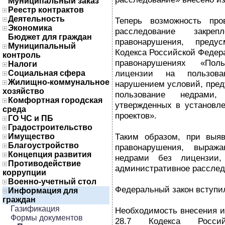
Муниципальный заказ
Реестр контрактов
Деятельность
Теперь возможность про
Экономика
расследование закре
Бюджет для граждан
правонарушения, предус
Муниципальный
Кодекса Российской Федер
контроль
правонарушениях «Пол
Налоги
лицензии на пользов
Социальная сфера
Жилищно-коммунальное
нарушением условий, пред
хозяйство
пользование недрами
Комфортная городская
утвержденных в установле
среда
проектов».
ГО ЧС и ПБ
Градостроительство
Таким образом, при выяв
Имущество
Благоустройство
правонарушения, выраж
Концепция развития
недрами без лицензии,
Противодействие
административное расслед
коррупции
Военно-учетный стол
Федеральный закон вступил
Информация для
граждан
Газификация
Необходимость внесения и
Формы документов
28.7 Кодекса Росси