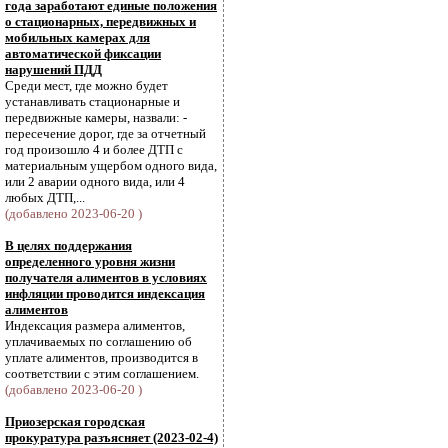
года заработают единые положения
о стационарных, передвижных и
мобильных камерах для
автоматической фиксации
нарушений ПДД
Среди мест, где можно будет
устанавливать стационарные и
передвижные камеры, назвали: -
пересечение дорог, где за отчетный
год произошло 4 и более ДТП с
материальным ущербом одного вида,
или 2 аварии одного вида, или 4
любых ДТП,...
(добавлено 2023-06-20 )
В целях поддержания
определенного уровня жизни
получателя алиментов в условиях
инфляции проводится индексация
алиментов
Индексация размера алиментов,
уплачиваемых по соглашению об
уплате алиментов, производится в
соответствии с этим соглашением.
(добавлено 2023-06-20 )
Приозерская городская
прокуратура разъясняет (2023-02-4)