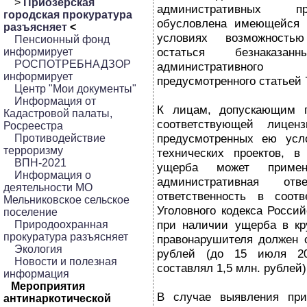
>
Приозерская
административных п
городская прокуратура
обусловлена имеющейся 
разъясняет
<
условиях возможность
Пенсионный фонд
остаться безнаказа
информирует
РОСПОТРЕБНАДЗОР
административног
информирует
предусмотренного статьей 
Центр "Мои документы"
Информация от
К лицам, допускающим п
Кадастровой палаты,
соответствующей лице
Росреестра
предусмотренных ею усл
Противодействие
терроризму
технических проектов, в
ВПН-2021
ущерба может примен
Информация о
административная отве
деятельности МО
ответственность в соот
Мельниковское сельское
Уголовного кодекса Росси
поселение
при наличии ущерба в кру
Природоохранная
прокуратура разъясняет
правонарушителя должен с
Экология
рублей (до 15 июля 20
Новости и полезная
составлял 1,5 млн. рублей)
информация
Мероприятия
В случае выявления при
антинаркотической