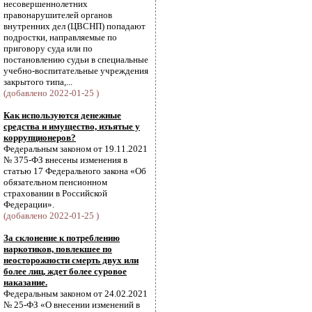
несовершеннолетних
правонарушителей органов
внутренних дел (ЦВСНП) попадают
подростки, направляемые по
приговору суда или по
постановлению судьи в специальные
учебно-воспитательные учреждения
закрытого типа,...
(добавлено 2022-01-25 )
Как используются денежные
средства и имущество, изъятые у
коррупционеров?
Федеральным законом от 19.11.2021
№ 375-ФЗ внесены изменения в
статью 17 Федерального закона «Об
обязательном пенсионном
страховании в Российской
Федерации».
(добавлено 2022-01-25 )
За склонение к потреблению
наркотиков, повлекшее по
неосторожности смерть двух или
более лиц, ждет более суровое
наказание.
Федеральным законом от 24.02.2021
№ 25-ФЗ «О внесении изменений в