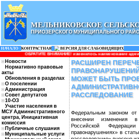
МЕЛЬНИКОВСКОЕ СЕЛЬСК
ПРИОЗЕРСКОГО МУНИЦИПАЛЬНОГО РАЙ
НАЧАЛО
|
КОНТРАСТНАЯ
|
ВЕРСИЯ ДЛЯ СЛАБОВИДЯЩИХ
ИТЕ ВНИМАНИЕ! изменилось наименование администрации: Админис
Новости
РАСШИРЕН ПЕРЕЧ
Нормативно правовые
ПРАВОНАРУШЕНИЙ
акты
МОЖЕТ БЫТЬ ПРО
Обновления в разделах
О поселении
АДМИНИСТРАТИВН
Администрация
РАССЛЕДОВАНИЕ
Совет депутатов
10-ОЗ
Участие населения в
МСУ Административного
Федеральным законом от
центра, Инициативная
внесении изменения в
комиссия
Российской Федерации
Публичные слушания
правонарушениях» в стать
Муниципальные услуги
расследование» внесено и