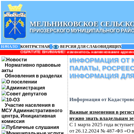
МЕЛЬНИКОВСКОЕ СЕЛЬСК
ПРИОЗЕРСКОГО МУНИЦИПАЛЬНОГО РАЙ
НАЧАЛО
|
КОНТРАСТНАЯ
|
ВЕРСИЯ ДЛЯ СЛАБОВИДЯЩИХ
Е ВНИМАНИЕ! изменилось наименование администрации: Администра
ИНФОРМАЦИЯ ОТ 
Новости
Нормативно правовые
ПАЛАТЫ, РОСРЕЕС
акты
ИНФОРМАЦИЯ ДЛЯ
Обновления в разделах
О поселении
Администрация
Совет депутатов
Информация от Кадастрово
10-ОЗ
Участие населения в
МСУ Административного
Важные изменения в регис
центра, Инициативная
нужно знать владельцам з
комиссия
С 1 марта 2025 года вступае
Публичные слушания
от 26.12.2024 № 487-ФЗ «О 
Муниципальные услуги