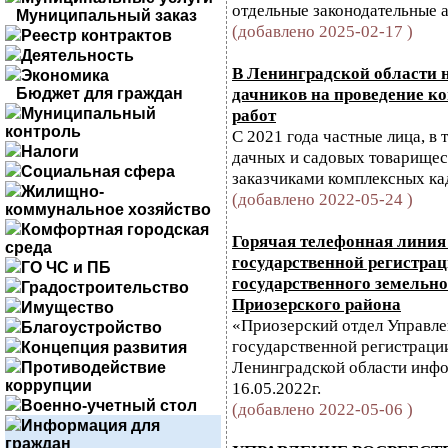
отдельные законодательные 
Муниципальный заказ
(добавлено 2025-02-17 )
Реестр контрактов
Деятельность
В Ленинградской области 
Экономика
дачников на проведение к
Бюджет для граждан
Муниципальный
работ
контроль
С 2021 года частные лица, в 
Налоги
дачных и садовых товарищес
Социальная сфера
заказчиками комплексных ка
Жилищно-
(добавлено 2022-05-24 )
коммунальное хозяйство
Комфортная городская
Горячая телефонная линия
среда
государственной регистрац
ГО ЧС и ПБ
государственного земельно
Градостроительство
Приозерского района
Имущество
«Приозерский отдел Управл
Благоустройство
государственной регистрации
Концепция развития
Ленинградской области инфо
Противодействие
коррупции
16.05.2022г.
Военно-учетный стол
(добавлено 2022-05-06 )
Информация для
граждан