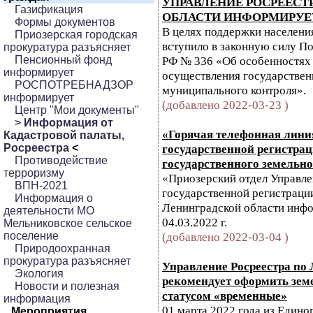
УПРАВЛЕНИЕ РОСРЕЕСТ
Газификация
ОБЛАСТИ ИНФОРМИРУЕ
Формы документов
В целях поддержки населения
Приозерская городская
вступило в законную силу П
прокуратура разъясняет
Пенсионный фонд
РФ № 336 «Об особенностях 
информирует
осуществления государственн
РОСПОТРЕБНАДЗОР
муниципального контроля».
информирует
(добавлено 2022-03-23 )
Центр "Мои документы"
>
Информация от
«Горячая телефонная лини
Кадастровой палаты,
Росреестра
<
государственной регистрац
Противодействие
государственного земельно
терроризму
«Приозерский отдел Управл
ВПН-2021
государственной регистрации
Информация о
Ленинградской области инфо
деятельности МО
04.03.2022 г.
Мельниковское сельское
поселение
(добавлено 2022-03-04 )
Природоохранная
прокуратура разъясняет
Управление Росреестра по
Экология
рекомендует оформить зем
Новости и полезная
статусом «временные»
информация
01 марта 2022 года из Едино
Мероприятия