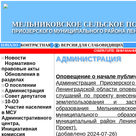
МЕЛЬНИКОВСКОЕ СЕЛЬСКОЕ П
ПРИОЗЕРСКОГО МУНИЦИПАЛЬНОГО РАЙОНА ЛЕ
НАЧАЛО
|
КОНТРАСТНАЯ
|
ВЕРСИЯ ДЛЯ СЛАБОВИДЯЩИХ
ОБРАТИТЕ ВНИМАНИЕ! измени
Новости
АДМИНИСТРАЦИЯ
Нормативно
правовые акты
Обновления в
Оповещение о начале публи
разделах
Администрация Приозерского
О поселении
Ленинградской области опове
Администрация
слушаний по проекту внесен
Совет депутатов
10-ОЗ
землепользования и заст
Участие населения
образования Мельниковско
в МСУ
муниципального образ
Административного
муниципальный район Ленинг
центра,
Проект).
Инициативная
(добавлено 2024-07-26)
комиссия