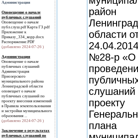
муниципа
Администрация
район
Оповещение о начале
публичных слушаний
Ленинград
Оповещение о начале
публ.слуш.pdf Карта ГЗ.pdf
области о
Приложение к
Приказу_334_корр.docx
Распоряжение.PDF
24.04.2014
(добавлено 2024-07-26 )
№28-р «О
Администрация
Оповещение о начале
проведен
публичных слушаний
Администрация
Приозерского
публичны
муниципального района
Ленинградской области
слушаний
оповещает о начале
публичных слушаний по
проекту
проекту внесения изменений
в Правила землепользования
и застройки муниципального
Генеральн
образования ...
(добавлено 2024-07-26 )
плана
Заключение о результатах
муниципа
публичных слушаний по