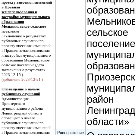
проекту внесения изменений
в Правила
образова
землепользования и
застройки муниципального
Мельнико
образования
Мельниковское сельское
сельское
поселение
Заключение о результатах
поселени
публичных слушаний по
проекту внесения изменений
в Правила землепользования
муниципа
и застройки муниципального
образования Мельниковское
образова
сельское поселение (дата
заключения о результатах
Приозерс
2023-12-15 )
(добавлено 2023-12-21 )
муниципа
Оповещение о начале
публичных слушаний
район
Администрация
Приозерского
Ленинград
муниципального района
Ленинградской области
оповещает о начале
области»
публичных слушаний по
проекту внесения изменений
в Правила землепользования
Распоряжение