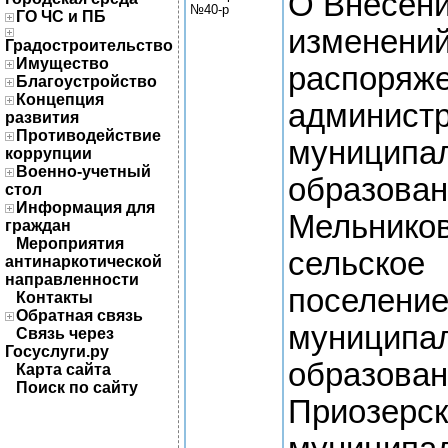
О Внесен
№40-р
ГО ЧС и ПБ
изменений
Градостроительство
Имущество
распоряж
Благоустройство
Концепция
админист
развития
Противодействие
муниципа
коррупции
Военно-учетный
образова
стол
Информация для
Мельнико
граждан
Мероприятия
сельское
антинаркотической
направленности
поселени
Контакты
Обратная связь
муниципа
Связь через
Госуслуги.ру
образова
Карта сайта
Поиск по сайту
Приозерс