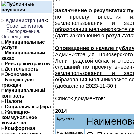
Публичные
слушания
Заключение о результатах п
по проекту внесения и
>
Администрация
<
землепользования и заст
Совет депутатов
образования Мельниковское с
Распоряжения,
(дата заключения о результата
Оповещения
Муниципальные
услуги
Оповещение о начале публи
Муниципальный
Администрация Приозерского
заказ
Ленинградской области опове
Реестр контрактов
слушаний по проекту внесен
Деятельность
землепользования и заст
Экономика
образования Мельниковское с
Бюджет для
граждан
(добавлено 2023-11-30 )
Муниципальный
контроль
Список документов:
Налоги
Социальная сфера
2014
Жилищно-
коммунальное
Документ
Наименов
хозяйство
Комфортная
Распоряжение
городская среда