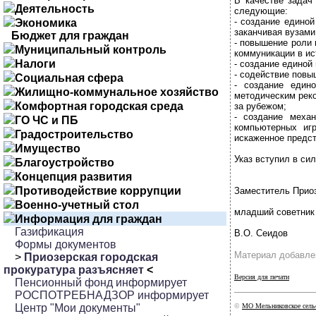
В качестве задач
Деятельность
следующие:
- создание единой
Экономика
заканчивая вузами
Бюджет для граждан
- повышение роли 
Муниципальный контроль
коммуникации в и
Налоги
- создание единой
- содействие повы
Социальная сфера
- создание един
Жилищно-коммунальное хозяйство
методическим реко
Комфортная городская среда
за рубежом;
- создание меха
ГО ЧС и ПБ
компьютерных иг
Градостроительство
искаженное предст
Имущество
Указ вступил в сил
Благоустройство
Концепция развития
Противодействие коррупции
Заместитель Приоз
Военно-учетный стол
младший советник
Информация для граждан
Газификация
В.О. Сеидов
Формы документов
Материал добавлен
>
Приозерская городская
прокуратура разъясняет
<
Версия для печати
Пенсионный фонд информирует
РОСПОТРЕБНАДЗОР информирует
Центр "Мои документы"
©
МО Мельниковское сельс