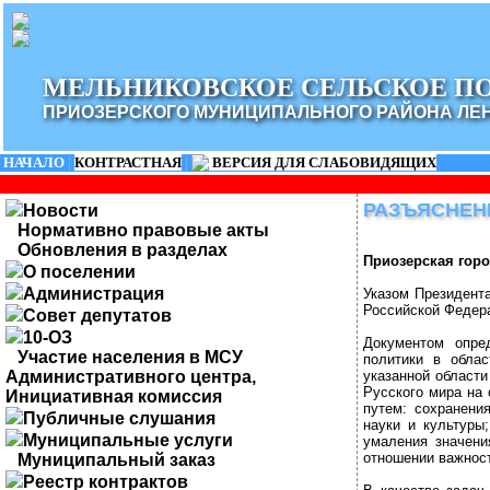
МЕЛЬНИКОВСКОЕ СЕЛЬСКОЕ П
ПРИОЗЕРСКОГО МУНИЦИПАЛЬНОГО РАЙОНА ЛЕ
НАЧАЛО
|
КОНТРАСТНАЯ
|
ВЕРСИЯ ДЛЯ СЛАБОВИДЯЩИХ
РАЗЪЯСНЕН
Новости
Нормативно правовые акты
Обновления в разделах
Приозерская горо
О поселении
Администрация
Указом Президент
Российской Федера
Совет депутатов
10-ОЗ
Документом опре
Участие населения в МСУ
политики в облас
Административного центра,
указанной област
Русского мира на 
Инициативная комиссия
путем: сохранени
Публичные слушания
науки и культуры
Муниципальные услуги
умаления значени
отношении важност
Муниципальный заказ
Реестр контрактов