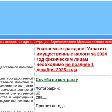
инистрации: Администрация Мельниковского сельского поселения 
Уважаемые граждане! Уплатить
имущественные налоги за 2024
год физическим лицам
необходимо
не позднее 1
дарственной политики
декабря 2025 года
.
ии государственной
Служба по контракту
ственной политики в
 укрепление общности
Фотографии:
торических ценностей
жений отечественной
еще...
ества и недопущения
ажданской позиции в
Прогноз погоды: