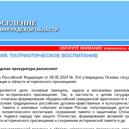
ОСЕЛЕНИЕ
НИНГРАДСКОЙ ОБЛАСТИ
ОБРАТИТЕ ВНИМАНИЕ! изменилось наименование адм
ИЯ: ПАТРИОТИЧЕСКОЕ ВОСПИТАНИЕ
дская прокуратура разъясняет
а Российской Федерации от 08.05.2024 № 314 утверждены Основы госу
ции в области исторического просвещения.
деляются цели, основные принципы, задачи и механизмы реализац
ти исторического просвещения. Так, в частности, к целям государ
и отнесены формирование общероссийской гражданской идентичности и
основе традиционных российских духовно-нравственных и культурно-ис
я памяти о значимых событиях истории России; популяризации дости
; патриотического воспитания, сохранения памяти о защитниках Отеч
я подвига народа при защите Отечества; формирования активной гр
и исторического просвещения и сохранения исторической памяти и др.