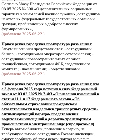
Согласно Указу Президента Российской Федерации от
08.05.2025 № 300 «О дополнительных социальных
гарантиях членам семей военнослужащих, сотрудников
некоторых федеральных государственных органов и
граждан, пребывающих в добровольческих
формированиях»,...
(добавлено 2025-06-22 )
Приозерская городская прокуратура разъясняет
Злоумышленники представляются: - сотрудниками
банков; - сотрудниками операторов сотовой связи; -
сотрудниками правоохранительных органов:
полицейскими, сотрудниками ФСБ, следственного
комитета; - начальниками; - родственниками.
(добавлено 2025-06-22 )
Приозерская городская прокуратура разъясняет, что
с 3 февраля 2025 года вступил в силу Федеральный
закон от 03.02.2025 № 7-ФЗ «О внесении изменений в
статьи 11.1 и 17 Федерального закона «Об
обязательном страховании гражданской
ответственности владельцев транспортных средств»
оптимизирующий порядок представления
водителями извещений о дорожно-транспортном
происшествии в электронном виде (европротокол)
Теперь автомобилисты, попавшие в аварию, не
требующую вызова сотрудников Госавтоинспекции,
смогут сообщить об этом через: портал госуслуг;