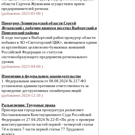
области Сергеем Жуковским осуществлен прием
предпринимателей региона.
(добавлено 2025-05-06 )
Прокурор Ленинградской области Сергей
Жуковский с рабочим визитом посетил Выборгский и
Приозерский районы
В ходе поездки в Выборгский район прокурор области
побывал в АО «Светогорский ЦБК», являющемся одним
из крупнейших целлюлозно-бумажных компаний
Российской Федерации со статусом
системообразующего предприятия регионального
уровня.
(добавлено 2025-04-09 )
Изменения в федеральном законодательстве
1. Федеральным законом от 08.08.2024 № 217-ФЗ
установлена административная ответственность за
проведение деструктивных онлайнтрансляций.
(добавлено 2024-12-26 )
Разъяснения: Трудовые права
Приозерская городская прокуратура разъясняет
Постановлением Констиуционного Суда Российской
Федерации от 27.04.2024 № 22-П «По делу о проверке
конституционности частей первой - четвертой статьи
74 и пункта 7 части первой статьи 77 Трудового
кодекса ...