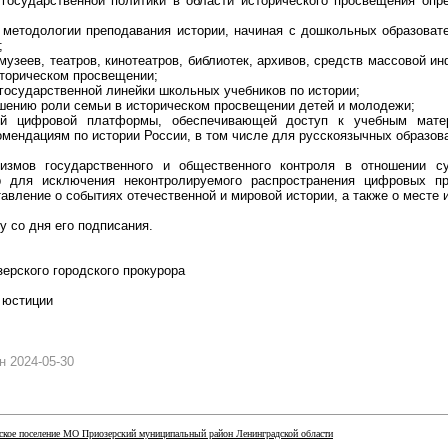
 государственной политики в области исторического просвещения опр
 методологии преподавания истории, начиная с дошкольных образоват
;
музеев, театров, кинотеатров, библиотек, архивов, средств массовой и
сторическом просвещении;
 государственной линейки школьных учебников по истории;
шению роли семьи в историческом просвещении детей и молодежи;
ой цифровой платформы, обеспечивающей доступ к учебным мате
мендациям по истории России, в том числе для русскоязычных образов
низмов государственного и общественного контроля в отношении 
р для исключения неконтролируемого распространения цифровых п
авление о событиях отечественной и мировой истории, а также о месте и
у со дня его подписания.
ерского городского прокурора
 юстиции
 2024-05-30
кое поселение МО Приозерский муниципальный район Ленинградской области