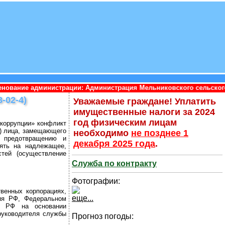
рации: Администрация Мельниковского сельского поселения Прио
02-4)
Уважаемые граждане! Уплатить
имущественные налоги за 2024
год физическим лицам
 коррупции» конфликт
я) лица, замещающего
необходимо
не позднее 1
о предотвращению и
декабря 2025 года
.
иять на надлежащее,
стей (осуществление
Служба по контракту
Фотографии:
венных корпорациях,
еще...
ния РФ, Федеральном
ых РФ на основании
руководителя службы
Прогноз погоды: