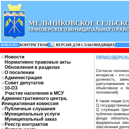
МЕЛЬНИКОВСКОЕ СЕЛЬСК
ПРИОЗЕРСКОГО МУНИЦИПАЛЬНОГО РАЙ
НАЧАЛО
|
КОНТРАСТНАЯ
|
ВЕРСИЯ ДЛЯ СЛАБОВИДЯЩИХ
Новости
ПРИОЗЕРСКА
Нормативно правовые акты
Обновления в разделах
Согласно положен
О поселении
интересов – это с
Администрация
должность, заме
Совет депутатов
урегулированию 
10-ОЗ
объективное и б
полномочий).
Участие населения в МСУ
Административного центра,
К таким лицам (сл
Инициативная комиссия
1) государственн
Публичные слушания
2) служащие Цент
Муниципальные услуги
публично-правов
фонде обязатель
Муниципальный заказ
федеральных зако
Реестр контрактов
обеспечения деят