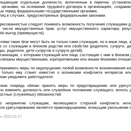
амещающие отдельные должности, включенные в перечни, установл
 органами, на основании трудового договора в организациях, создав
ных перед федеральными государственными органами;
 лиц в случаях, предусмотренных федеральными законами.
ересованностью следует понимать возможность получения служащими до
 числе имущественных прав; услуг имущественного характера; резу
ибо выгод (преимуществ).
лями таких благ могут быть не только сами служащие, но и иные лица, 
е со служащим в близком родстве или свойстве (родители, супруги, дет
ры, родители, дети супругов и супруги детей);
рганизации, с которыми служащий или лица, состоящие с ним в близком 
), связаны имущественными, корпоративными или иными близкими отноше
принимать меры по недопущению любой возможности возникновения кон
 только ему станет известно о возникшем конфликте интересов ил
язан уведомить работодателя.
свою очередь обязан принять меры по предотвращению или урегул
нно изменить должность или служебное положение служащего, вплоть д
остных (служебных) обязанностей.
то непринятие служащим, являющимся стороной конфликта инте
ли урегулированию является правонарушением, влекущим увольнение 
н 2023-02-17