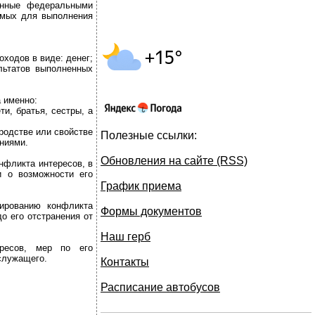
енные федеральными
аемых для выполнения
ходов в виде: денег;
льтатов выполненных
а именно:
и, братья, сестры, а
родстве или свойстве
Полезные ссылки:
ниями.
Обновления на сайте (RSS)
фликта интересов, в
и о возможности его
График приема
ированию конфликта
Формы документов
о его отстранения от
Наш герб
ресов, мер по его
служащего.
Контакты
Расписание автобусов