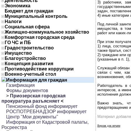
Деятельность
3) работники, з
Экономика
государственными
Бюджет для граждан
задач, поставлен
4) иные категории
Муниципальный контроль
Налоги
Под личной заинт
Социальная сфера
имущества, в том
Жилищно-коммунальное хозяйство
работ или каких-л
Комфортная городская среда
При этом получате
ГО ЧС и ПБ
1) лица, состоящи
Градостроительство
также братья, сест
Имущество
2) граждане или о
Благоустройство
(указанные в п. 1
Концепция развития
Служащий обязан 
Противодействие коррупции
связи с чем, как
Военно-учетный стол
возникновения, об
Информация для граждан
Газификация
Работодатель в 
интересов, а име
Формы документов
исполнения должн
>
Приозерская городская
прокуратура разъясняет
<
Важно знать, ч
Пенсионный фонд информирует
предотвращению и
РОСПОТРЕБНАДЗОР информирует
Центр "Мои документы"
Материал добавле
Информация от Кадастровой палаты,
Версия для печати
Росреестра