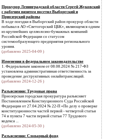
Прокурор Ленинградской области Сергей Жуковский
с рабочим визитом посетил Выборгский и
Приозерский районы
В ходе поездки в Выборгский район прокурор области
побывал в АО «Светогорский ЦБК», являющемся одним
из крупнейших целлюлозно-бумажных компаний
Российской Федерации со статусом
системообразующего предприятия регионального
уровня.
(добавлено 2025-04-09 )
Изменения в федеральном законодательстве
1. Федеральным законом от 08.08.2024 № 217-ФЗ
установлена административная ответственность за
проведение деструктивных онлайнтрансляций.
(добавлено 2024-12-26 )
Разъяснения: Трудовые права
Приозерская городская прокуратура разъясняет
Постановлением Констиуционного Суда Российской
Федерации от 27.04.2024 № 22-П «По делу о проверке
конституционности частей первой - четвертой статьи
74 и пункта 7 части первой статьи 77 Трудового
кодекса ...
(добавлено 2024-05-30 )
Разъяснения: Словарный фонд