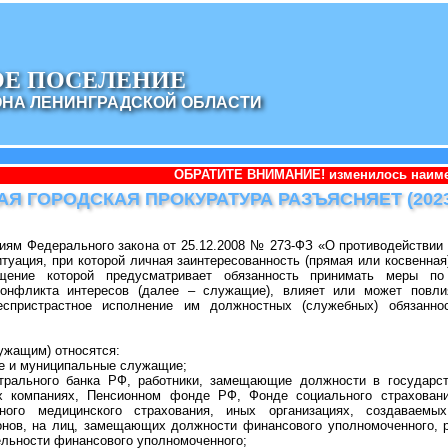
ОЕ ПОСЕЛЕНИЕ
ОНА ЛЕНИНГРАДСКОЙ ОБЛАСТИ
ОБРАТИТЕ ВНИМАНИЕ! изменилось наименование админист
Я ГОРОДСКАЯ ПРОКУРАТУРА РАЗЪЯСНЯЕТ (2023-
иям Федерального закона от 25.12.2008 № 273-ФЗ «О противодействии
итуация, при которой личная заинтересованность (прямая или косвенна
щение которой предусматривает обязанность принимать меры п
конфликта интересов (далее – служащие), влияет или может повл
еспристрастное исполнение им должностных (служебных) обязанно
ужащим) относятся:
ые и муниципальные служащие;
рального банка РФ, работники, замещающие должности в государст
ых компаниях, Пенсионном фонде РФ, Фонде социального страхова
ного медицинского страхования, иных организациях, создаваем
нов, на лиц, замещающих должности финансового уполномоченного, 
ельности финансового уполномоченного;