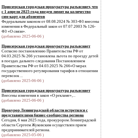
Приозерская городская прокуратура разъясняет, что
с 1 апреля 2025 года введен лимит на количество
сим-карт для абонентов
Федеральным законом от 08.08.2024 № 303-ФЗ внесены
изменения в Федеральный закон от 07.07.2003 № 126-
ФЗ «О связи».
(добавлено 2025-06-06 )
Приозерская городская прокуратура разъясняет
Согласно постановлению Правительства РФ от
04.03.2025 № 266 установлена льгота по проезду детей
в поездах дальнего следования Постановлением
Правительства РФ от 04.03.2025 № 266«О мерах
государственного регулирования тарифов в отношении
перевозок ...
(добавлено 2025-06-06 )
Приозерская городская прокуратура разъясняет
Внесены изменения в закон «О рекламе»,...
(добавлено 2025-06-06 )
Прокурор Ленинградской области встретился с
представителями бизнес-сообщества региона
Сегодня, 6 мая 2025 года, прокурором Ленинградской
области Сергеем Жуковским осуществлен прием
предпринимателей региона.
(добавлено 2025-05-06 )