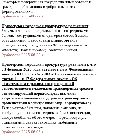
некоторых федеральных государственных органов и
граждан, пребывающих в добровольческих
формированиях»,...
(добавлено 2025-06-22 )
Приозерская городская прокуратура разъясняет
Злоумышленники представляются: - сотрудниками
банков; - сотрудниками операторов сотовой связи; -
сотрудниками правоохранительных органов:
полицейскими, сотрудниками ФСБ, следственного
комитета; - начальниками; - родственниками.
(добавлено 2025-06-22 )
Приозерская городская прокуратура разъясняет, что
с 3 февраля 2025 года вступил в силу Федеральный
закон от 03.02.2025 № 7-ФЗ «О внесении изменений в
статьи 11.1 и 17 Федерального закона «Об
обязательном страховании гражданской
ответственности владельцев транспортных средств»
оптимизирующий порядок представления
водителями извещений о дорожно-транспортном
происшествии в электронном виде (европротокол)
Теперь автомобилисты, попавшие в аварию, не
требующую вызова сотрудников Госавтоинспекции,
смогут сообщить об этом через: портал госуслуг;
официальный сайт страховщика; мобильные
приложения страховщика,...
(добавлено 2025-06-06 )