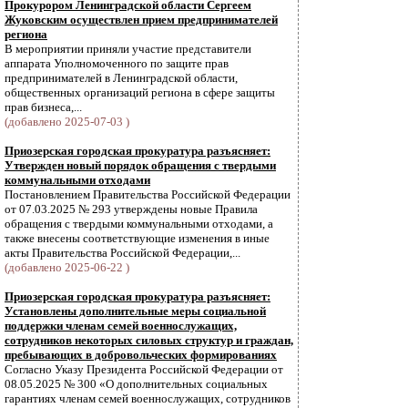
Прокурором Ленинградской области Сергеем
Жуковским осуществлен прием предпринимателей
региона
В мероприятии приняли участие представители
аппарата Уполномоченного по защите прав
предпринимателей в Ленинградской области,
общественных организаций региона в сфере защиты
прав бизнеса,...
(добавлено 2025-07-03 )
Приозерская городская прокуратура разъясняет:
Утвержден новый порядок обращения с твердыми
коммунальными отходами
Постановлением Правительства Российской Федерации
от 07.03.2025 № 293 утверждены новые Правила
обращения с твердыми коммунальными отходами, а
также внесены соответствующие изменения в иные
акты Правительства Российской Федерации,...
(добавлено 2025-06-22 )
Приозерская городская прокуратура разъясняет:
Установлены дополнительные меры социальной
поддержки членам семей военнослужащих,
сотрудников некоторых силовых структур и граждан,
пребывающих в добровольческих формированиях
Согласно Указу Президента Российской Федерации от
08.05.2025 № 300 «О дополнительных социальных
гарантиях членам семей военнослужащих, сотрудников