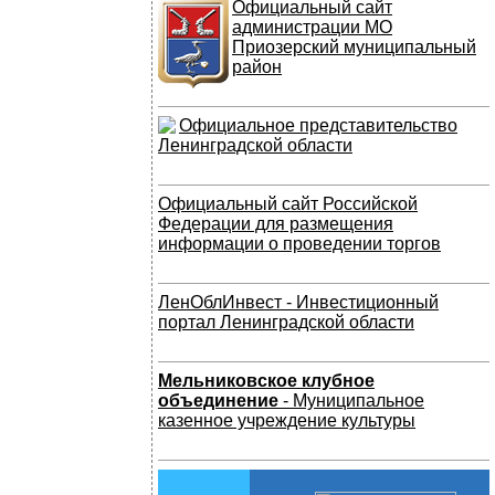
Официальный сайт
администрации МО
Приозерский муниципальный
район
Официальное представительство
Ленинградской области
Официальный сайт Российской
Федерации для размещения
информации о проведении торгов
ЛенОблИнвест - Инвестиционный
портал Ленинградской области
Мельниковское клубное
объединение
- Муниципальное
казенное учреждение культуры