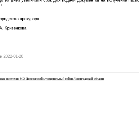
 до 90 дней увеличили срок для подачи документов на получение пасп
т.
городского прокурора
А. Кривенкова
н 2022-01-28
ское поселение МО Приозерский муниципальный район Ленинградской области