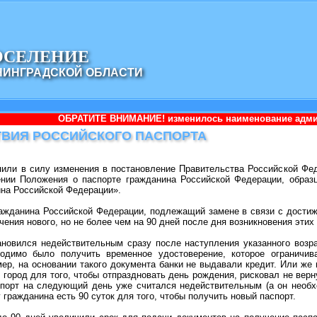
ОСЕЛЕНИЕ
НИНГРАДСКОЙ ОБЛАСТИ
АТИТЕ ВНИМАНИЕ! изменилось наименование администрации: Админ
ТВИЯ РОССИЙСКОГО ПАСПОРТА
пили в силу изменения в постановление Правительства Российской Фед
нии Положения о паспорте гражданина Российской Федерации, образц
ина Российской Федерации».
ражданина Российской Федерации, подлежащий замене в связи с достиж
чения нового, но не более чем на 90 дней после дня возникновения этих
ановился недействительным сразу после наступления указанного возр
одимо было получить временное удостоверение, которое ограничив
ер, на основании такого документа банки не выдавали кредит. Или же 
 город для того, чтобы отпраздновать день рождения, рисковал не верн
аспорт на следующий день уже считался недействительным (а он необ
у гражданина есть 90 суток для того, чтобы получить новый паспорт.