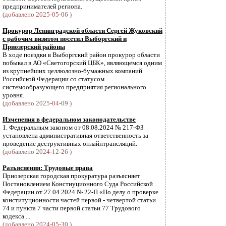
предпринимателей региона.
(добавлено 2025-05-06 )
Прокурор Ленинградской области Сергей Жуковский
с рабочим визитом посетил Выборгский и
Приозерский районы
В ходе поездки в Выборгский район прокурор области
побывал в АО «Светогорский ЦБК», являющемся одним
из крупнейших целлюлозно-бумажных компаний
Российской Федерации со статусом
системообразующего предприятия регионального
уровня.
(добавлено 2025-04-09 )
Изменения в федеральном законодательстве
1. Федеральным законом от 08.08.2024 № 217-ФЗ
установлена административная ответственность за
проведение деструктивных онлайнтрансляций.
(добавлено 2024-12-26 )
Разъяснения: Трудовые права
Приозерская городская прокуратура разъясняет
Постановлением Констиуционного Суда Российской
Федерации от 27.04.2024 № 22-П «По делу о проверке
конституционности частей первой - четвертой статьи
74 и пункта 7 части первой статьи 77 Трудового
кодекса ...
(добавлено 2024-05-30 )