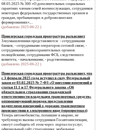
08.05.2025 № 300 «О дополнительных социальных
гарантиях членам семей военнослужащих, сотрудников
некоторых федеральных государственных органов и
граждан, пребывающих в добровольческих
формированиях»,...
(добавлено 2025-06-22 )
Приозерская городская прокуратура разъясняет
Злоумышленники представляются: - сотрудниками
банков; - сотрудниками операторов сотовой связи; -
сотрудниками правоохранительных органов:
полицейскими, сотрудниками ФСБ, следственного
комитета; - начальниками; - родственниками.
(добавлено 2025-06-22 )
Приозерская городская прокуратура разъясняет, что
с 3 февраля 2025 года вступил в силу Федеральный
закон от 03.02.2025 № 7-ФЗ «О внесении изменений в
статьи 11.1 и 17 Федерального закона «Об
обязательном страховании гражданской
ответственности владельцев транспортных средств»
оптимизирующий порядок представления
водителями извещений о дорожно-транспортном
происшествии в электронном виде (европротокол)
Теперь автомобилисты, попавшие в аварию, не
требующую вызова сотрудников Госавтоинспекции,
смогут сообщить об этом через: портал госуслуг;
официальный сайт страховщика; мобильные