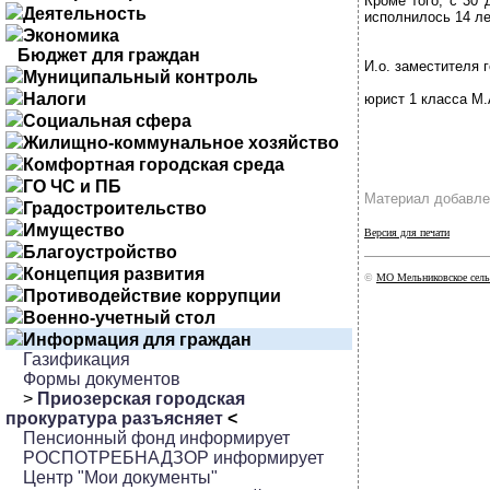
Кроме того, с 30
Деятельность
исполнилось 14 ле
Экономика
Бюджет для граждан
И.о. заместителя 
Муниципальный контроль
Налоги
юрист 1 класса М.
Социальная сфера
Жилищно-коммунальное хозяйство
Комфортная городская среда
ГО ЧС и ПБ
Материал добавле
Градостроительство
Имущество
Версия для печати
Благоустройство
Концепция развития
©
МО Мельниковское сель
Противодействие коррупции
Военно-учетный стол
Информация для граждан
Газификация
Формы документов
>
Приозерская городская
прокуратура разъясняет
<
Пенсионный фонд информирует
РОСПОТРЕБНАДЗОР информирует
Центр "Мои документы"