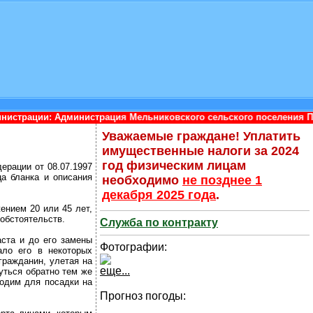
истрация Мельниковского сельского поселения Приозерского мун
Уважаемые граждане! Уплатить
имущественные налоги за 2024
год физическим лицам
ерации от 08.07.1997
а бланка и описания
необходимо
не позднее 1
декабря 2025 года
.
ением 20 или 45 лет,
 обстоятельств.
Служба по контракту
аста и до его замены
Фотографии:
ало его в некоторых
гражданин, улетая на
еще...
уться обратно тем же
ходим для посадки на
Прогноз погоды: