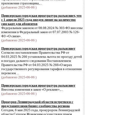
приложения страховщика,...
(добавлено 2025-06-06 )
Приозерская городская прокуратура разъясняет, что
с 1 апреля 2025 года введен лимит на количество
сим-карт для абонентов
Федеральным законом от 08.08.2024 № 303-ФЗ внесены
изменения в Федеральный закон от 07.07.2003 № 126-
ФЗ «О связи».
(добавлено 2025-06-06 )
Приозерская городская прокуратура разъясняет
Согласно постановлению Правительства РФ от
04.03.2025 № 266 установлена льгота по проезду детей
в поездах дальнего следования Постановлением
Правительства РФ от 04.03.2025 № 266«О мерах
государственного регулирования тарифов в отношении
перевозок ...
(добавлено 2025-06-06 )
Приозерская городская прокуратура разъясняет
Внесены изменения в закон «О рекламе»,...
(добавлено 2025-06-06 )
Прокурор Ленинградской области встретился с
представителями бизнес-сообщества региона
Сегодня, 6 мая 2025 года, прокурором Ленинградской
области Сергеем Жуковским осуществлен прием