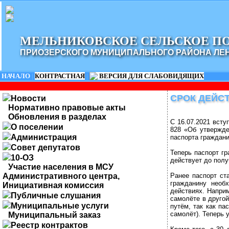
МЕЛЬНИКОВСКОЕ СЕЛЬСКОЕ П
ПРИОЗЕРСКОГО МУНИЦИПАЛЬНОГО РАЙОНА ЛЕ
НАЧАЛО
|
КОНТРАСТНАЯ
|
ВЕРСИЯ ДЛЯ СЛАБОВИДЯЩИХ
ОБР
СРОК ДЕЙС
Новости
Нормативно правовые акты
Обновления в разделах
С 16.07.2021 всту
О поселении
828 «Об утвержде
Администрация
паспорта граждан
Совет депутатов
Теперь паспорт г
10-ОЗ
действует до полу
Участие населения в МСУ
Административного центра,
Ранее паспорт ст
гражданину необх
Инициативная комиссия
действиях. Наприм
Публичные слушания
самолёте в другой
Муниципальные услуги
путём, так как п
самолёт). Теперь 
Муниципальный заказ
Реестр контрактов