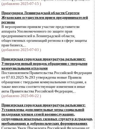
(добавлено 2025-07-15 )
Прокурором Ленинградской области Сергеем
Жуковским осуществлен прием предпринимателей
региона
В мероприятии приняли участие представители
аппарата Уполномоченного по защите прав
предпринимателей в Ленинградской области,
общественных организаций региона в сфере защиты
прав бизнеса,...
(добавлено 2025-07-03 )
Приозерская городская прокуратура разъясняет:
Утвержден новый порядок обращения с твердыми
коммунальными отходами
Постановлением Правительства Российской Федерации
от 07.03.2025 № 293 утверждены новые Правила
обращения с твердыми коммунальными отходами, а
также внесены соответствующие изменения в иные
акты Правительства Российской Федерации,...
(добавлено 2025-06-22 )
Приозерская городская прокуратура разъясняет:
Установлены дополнительные меры социальной
поддержки членам семей военнослужащих,
сотрудников некоторых силовых структур и граждан,
пребывающих в добровольческих формированиях
Согласно Указу Президента Российской Федерации от