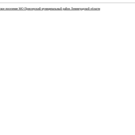
кое поселение МО Приозерский муниципальный район Ленинградской области