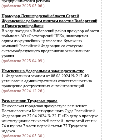
предпринимателей региона.
(добавлено 2025-05-06 )
Прокурор Ленинградской области Сергей
Жуковский с рабочим визитом посетил Выборгский
и Приозерский районы
В ходе поездки в Выборгский район прокурор области
побывал в АО «Светогорский ЦБК», являющемся
одним из крупнейших целлюлозно-бумажных
компаний Российской Федерации со статусом
системообразующего предприятия регионального
уровня.
(добавлено 2025-04-09 )
Изменения в федеральном законодательстве
1. Федеральным законом от 08.08.2024 № 217-ФЗ
установлена административная ответственность за
проведение деструктивных онлайнтрансляций.
(добавлено 2024-12-26 )
Разъяснения: Трудовые права
Приозерская городская прокуратура разъясняет
Постановлением Констиуционного Суда Российской
Федерации от 27.04.2024 № 22-П «По делу о проверке
конституционности частей первой - четвертой статьи
74 и пункта 7 части первой статьи 77 Трудового
кодекса ...
(добавлено 2024-05-30 )