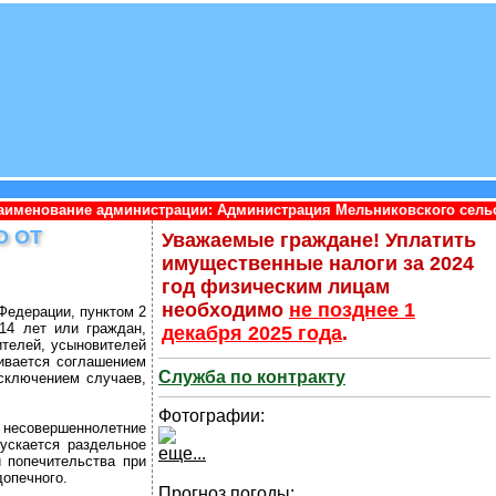
нистрации: Администрация Мельниковского сельского поселения 
О ОТ
Уважаемые граждане! Уплатить
имущественные налоги за 2024
год физическим лицам
необходимо
не позднее 1
 Федерации, пунктом 2
14 лет или граждан,
декабря 2025 года
.
ителей, усыновителей
ивается соглашением
Служба по контракту
сключением случаев,
Фотографии:
 несовершеннолетние
ускается раздельное
еще...
 попечительства при
допечного.
Прогноз погоды: