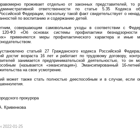
правомерно проживает отдельно от законных представителей, то р
дминистративной ответственности по статье 5.35 Кодекса об
Российской Федерации, поскольку такой факт свидетельствует о нена
анностей по воспитанию и содержанию детей.
етним, совершающим самовольные уходы в соответствии с Феде
20-ФЗ «Об основах системы профилактики безнадзорности 
них» применяются меры профилактического характера и иные 
конодательством.
установлено статьей 27 Гражданского кодекса Российской Федерац
ий достиг возраста 16 лет и работает по трудовому договору, контр
авителей занимается предпринимательской деятельностью, то он м
особным (называется «эмансипация»). Эмансипированный 16-летни
жительства на свое усмотрение.
ий может также стать полностью дееспособным и в случае, если о
ршеннолетия.
городского прокурора
А. Кривенкова
 2022-01-25