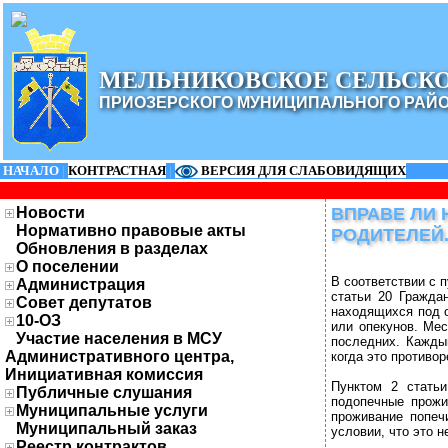
МЕЛЬНИКОВСКОЕ СЕЛЬСК
ПРИОЗЕРСКОГО МУНИЦИПАЛЬНОГО РАЙ
НАЧАЛО
|
КОНТРАСТНАЯ
|
ВЕРСИЯ ДЛЯ СЛАБОВИДЯЩИХ
Новости
ВПРАВЕ ЛИ
Нормативно правовые акты
РОДИТЕЛЕЙ
Обновления в разделах
О поселении
В соответствии с 
Администрация
статьи 20 Гражда
Совет депутатов
находящихся под о
10-ОЗ
или опекунов. Ме
Участие населения в МСУ
последних. Кажды
Административного центра,
когда это противор
Инициативная комиссия
Пунктом 2 статьи
Публичные слушания
подопечные прожи
Муниципальные услуги
проживание попеч
Муниципальный заказ
условии, что это н
Реестр контрактов