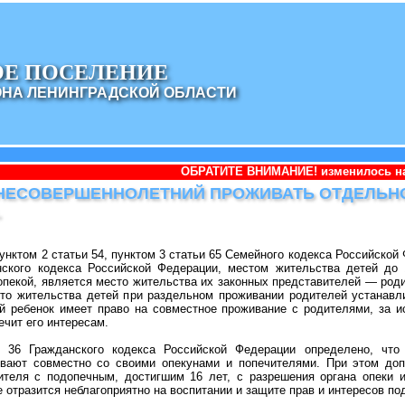
ОЕ ПОСЕЛЕНИЕ
ОНА ЛЕНИНГРАДСКОЙ ОБЛАСТИ
ОБРАТИТЕ ВНИМАНИЕ! изменилось наименование адми
 НЕСОВЕРШЕННОЛЕТНИЙ ПРОЖИВАТЬ ОТДЕЛЬН
.
пунктом 2 статьи 54, пунктом 3 статьи 65 Семейного кодекса Российской
нского кодекса Российской Федерации, местом жительства детей до 
пекой, является место жительства их законных представителей — род
сто жительства детей при раздельном проживании родителей устанавл
й ребенок имеет право на совместное проживание с родителями, за и
ечит его интересам.
 36 Гражданского кодекса Российской Федерации определено, что
вают совместно со своими опекунами и попечителями. При этом доп
ителя с подопечным, достигшим 16 лет, с разрешения органа опеки и
е отразится неблагоприятно на воспитании и защите прав и интересов по