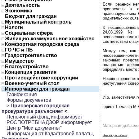
Если ребенок не
Деятельность
привлечены к а
Экономика
правонарушениях 
Бюджет для граждан
родительских обяз
Муниципальный контроль
Налоги
К несовершеннол
24.06.1999 № 1
Социальная сфера
несовершеннолет
Жилищно-коммунальное хозяйство
соответствии с за
Комфортная городская среда
ГО ЧС и ПБ
Между тем, как 
Градостроительство
несовершеннолетн
законных предст
Имущество
полностью деесп
Благоустройство
определять место 
Концепция развития
Противодействие коррупции
Несовершеннолетн
Военно-учетный стол
наступления сове
Информация для граждан
Газификация
И.о. заместителя 
Формы документов
>
Приозерская городская
юрист 1 класса М.
прокуратура разъясняет
<
Пенсионный фонд информирует
РОСПОТРЕБНАДЗОР информирует
Материал добавлен
Центр "Мои документы"
Информация от Кадастровой палаты,
Версия для печати