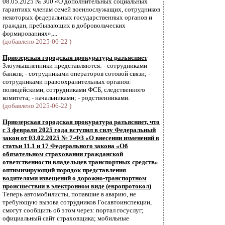
08.05.2025 № 300 «О дополнительных социальных
гарантиях членам семей военнослужащих, сотрудников
некоторых федеральных государственных органов и
граждан, пребывающих в добровольческих
формированиях»,...
(добавлено 2025-06-22 )
Приозерская городская прокуратура разъясняет
Злоумышленники представляются: - сотрудниками
банков; - сотрудниками операторов сотовой связи; -
сотрудниками правоохранительных органов:
полицейскими, сотрудниками ФСБ, следственного
комитета; - начальниками; - родственниками.
(добавлено 2025-06-22 )
Приозерская городская прокуратура разъясняет, что
с 3 февраля 2025 года вступил в силу Федеральный
закон от 03.02.2025 № 7-ФЗ «О внесении изменений в
статьи 11.1 и 17 Федерального закона «Об
обязательном страховании гражданской
ответственности владельцев транспортных средств»
оптимизирующий порядок представления
водителями извещений о дорожно-транспортном
происшествии в электронном виде (европротокол)
Теперь автомобилисты, попавшие в аварию, не
требующую вызова сотрудников Госавтоинспекции,
смогут сообщить об этом через: портал госуслуг;
официальный сайт страховщика; мобильные