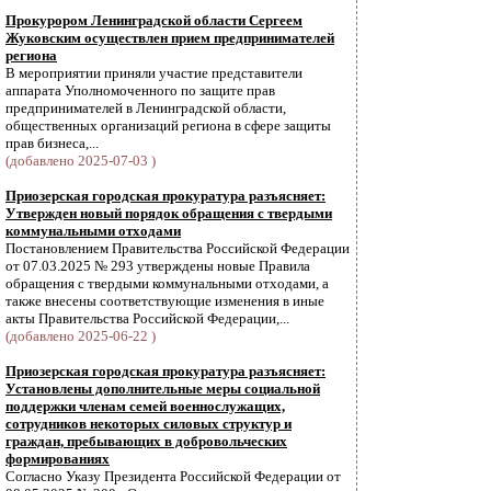
Прокурором Ленинградской области Сергеем
Жуковским осуществлен прием предпринимателей
региона
В мероприятии приняли участие представители
аппарата Уполномоченного по защите прав
предпринимателей в Ленинградской области,
общественных организаций региона в сфере защиты
прав бизнеса,...
(добавлено 2025-07-03 )
Приозерская городская прокуратура разъясняет:
Утвержден новый порядок обращения с твердыми
коммунальными отходами
Постановлением Правительства Российской Федерации
от 07.03.2025 № 293 утверждены новые Правила
обращения с твердыми коммунальными отходами, а
также внесены соответствующие изменения в иные
акты Правительства Российской Федерации,...
(добавлено 2025-06-22 )
Приозерская городская прокуратура разъясняет:
Установлены дополнительные меры социальной
поддержки членам семей военнослужащих,
сотрудников некоторых силовых структур и
граждан, пребывающих в добровольческих
формированиях
Согласно Указу Президента Российской Федерации от