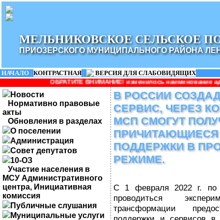
МЕЛЬНИКОВСКОЕ СЕЛЬСКОЕ П
ПРИОЗЕРСКОГО МУНИЦИПАЛЬНОГО РАЙОНА ЛЕ
НАЧАЛО
|
КОНТРАСТНАЯ
|
ВЕРСИЯ ДЛЯ СЛАБОВИДЯЩИХ
БРАТИТЕ ВНИМАНИЕ! изменилось наименование администрации: Адм
В РОССИИ СОЗДА
Новости
Нормативно правовые
СЕРВИС, ЧЕРЕЗ К
акты
МСП СМОГУТ ПОЛУ
Обновления в разделах
О поселении
ПРИЧИТАЮЩИЕСЯ
Администрация
ПОДДЕРЖКИ В ПР
Совет депутатов
РЕЖИМЕ.
10-ОЗ
Участие населения в
МСУ Административного
центра, Инициативная
С 1 февраля 2022 г. по 
комиссия
проводиться экспе
Публичные слушания
трансформации предо
Муниципальные услуги
поддержки и сервисов в 