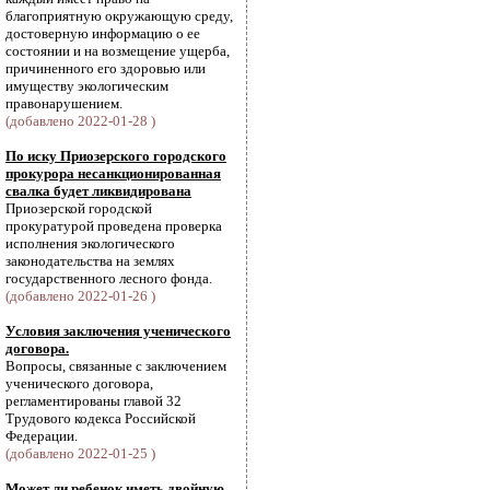
благоприятную окружающую среду,
достоверную информацию о ее
состоянии и на возмещение ущерба,
причиненного его здоровью или
имуществу экологическим
правонарушением.
(добавлено 2022-01-28 )
По иску Приозерского городского
прокурора несанкционированная
свалка будет ликвидирована
Приозерской городской
прокуратурой проведена проверка
исполнения экологического
законодательства на землях
государственного лесного фонда.
(добавлено 2022-01-26 )
Условия заключения ученического
договора.
Вопросы, связанные с заключением
ученического договора,
регламентированы главой 32
Трудового кодекса Российской
Федерации.
(добавлено 2022-01-25 )
Может ли ребенок иметь двойную