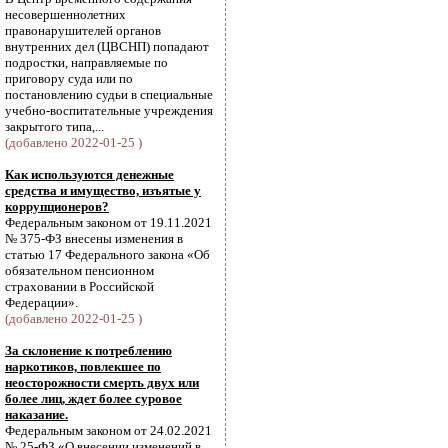
несовершеннолетних
правонарушителей органов
внутренних дел (ЦВСНП) попадают
подростки, направляемые по
приговору суда или по
постановлению судьи в специальные
учебно-воспитательные учреждения
закрытого типа,...
(добавлено 2022-01-25 )
Как используются денежные
средства и имущество, изъятые у
коррупционеров?
Федеральным законом от 19.11.2021
№ 375-ФЗ внесены изменения в
статью 17 Федерального закона «Об
обязательном пенсионном
страховании в Российской
Федерации».
(добавлено 2022-01-25 )
За склонение к потреблению
наркотиков, повлекшее по
неосторожности смерть двух или
более лиц, ждет более суровое
наказание.
Федеральным законом от 24.02.2021
№ 25-ФЗ «О внесении изменений в