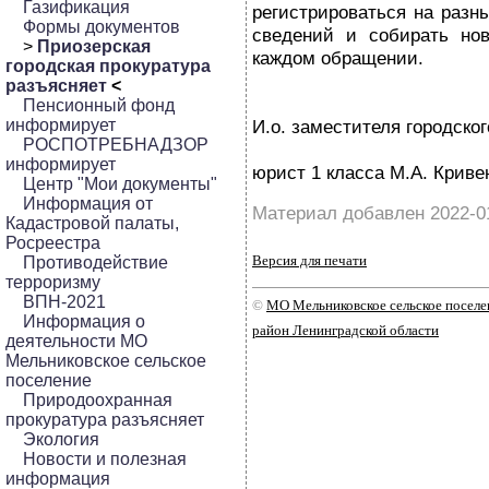
Газификация
регистрироваться на разн
Формы документов
сведений и собирать нов
>
Приозерская
каждом обращении.
городская прокуратура
разъясняет
<
Пенсионный фонд
информирует
И.о. заместителя городског
РОСПОТРЕБНАДЗОР
информирует
юрист 1 класса М.А. Криве
Центр "Мои документы"
Информация от
Материал добавлен 2022-0
Кадастровой палаты,
Росреестра
Версия для печати
Противодействие
терроризму
ВПН-2021
©
МО Мельниковское сельское посел
Информация о
район Ленинградской области
деятельности МО
Мельниковское сельское
поселение
Природоохранная
прокуратура разъясняет
Экология
Новости и полезная
информация