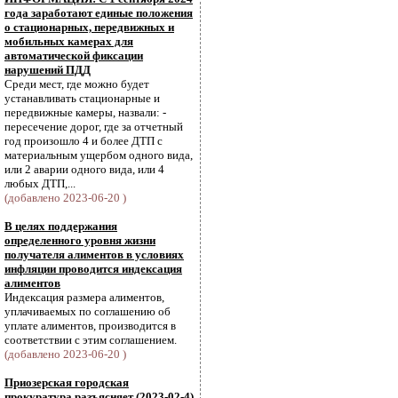
года заработают единые положения
о стационарных, передвижных и
мобильных камерах для
автоматической фиксации
нарушений ПДД
Среди мест, где можно будет
устанавливать стационарные и
передвижные камеры, назвали: -
пересечение дорог, где за отчетный
год произошло 4 и более ДТП с
материальным ущербом одного вида,
или 2 аварии одного вида, или 4
любых ДТП,...
(добавлено 2023-06-20 )
В целях поддержания
определенного уровня жизни
получателя алиментов в условиях
инфляции проводится индексация
алиментов
Индексация размера алиментов,
уплачиваемых по соглашению об
уплате алиментов, производится в
соответствии с этим соглашением.
(добавлено 2023-06-20 )
Приозерская городская
прокуратура разъясняет (2023-02-4)