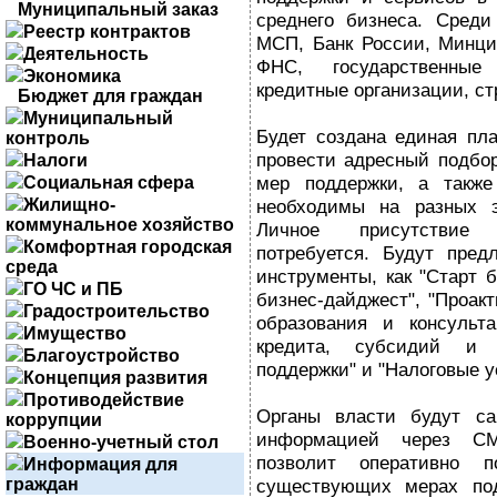
Муниципальный заказ
среднего бизнеса. Среди
Реестр контрактов
МСП, Банк России, Минци
Деятельность
ФНС, государственные
Экономика
кредитные организации, с
Бюджет для граждан
Муниципальный
Будет создана единая пла
контроль
провести адресный подбор
Налоги
мер поддержки, а также 
Социальная сфера
Жилищно-
необходимы на разных э
коммунальное хозяйство
Личное присутствие 
Комфортная городская
потребуется. Будут пред
среда
инструменты, как "Старт б
ГО ЧС и ПБ
бизнес-дайджест", "Проак
Градостроительство
образования и консульта
Имущество
кредита, субсидий и
Благоустройство
поддержки" и "Налоговые у
Концепция развития
Противодействие
Органы власти будут са
коррупции
информацией через СМ
Военно-учетный стол
позволит оперативно 
Информация для
граждан
существующих мерах под