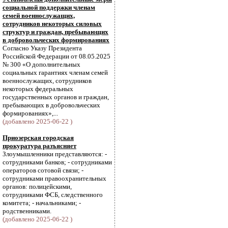
социальной поддержки членам
семей военнослужащих,
сотрудников некоторых силовых
структур и граждан, пребывающих
в добровольческих формированиях
Согласно Указу Президента
Российской Федерации от 08.05.2025
№ 300 «О дополнительных
социальных гарантиях членам семей
военнослужащих, сотрудников
некоторых федеральных
государственных органов и граждан,
пребывающих в добровольческих
формированиях»,...
(добавлено 2025-06-22 )
Приозерская городская
прокуратура разъясняет
Злоумышленники представляются: -
сотрудниками банков; - сотрудниками
операторов сотовой связи; -
сотрудниками правоохранительных
органов: полицейскими,
сотрудниками ФСБ, следственного
комитета; - начальниками; -
родственниками.
(добавлено 2025-06-22 )