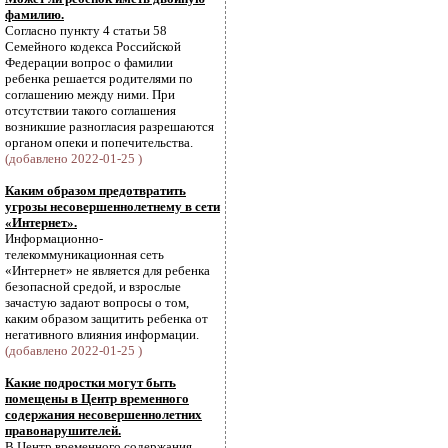
фамилию.
Согласно пункту 4 статьи 58
Семейного кодекса Российской
Федерации вопрос о фамилии
ребенка решается родителями по
соглашению между ними. При
отсутствии такого соглашения
возникшие разногласия разрешаются
органом опеки и попечительства.
(добавлено 2022-01-25 )
Каким образом предотвратить
угрозы несовершеннолетнему в сети
«Интернет».
Информационно-
телекоммуникационная сеть
«Интернет» не является для ребенка
безопасной средой, и взрослые
зачастую задают вопросы о том,
каким образом защитить ребенка от
негативного влияния информации.
(добавлено 2022-01-25 )
Какие подростки могут быть
помещены в Центр временного
содержания несовершеннолетних
правонарушителей.
В Центр временного содержания