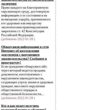
экспертизе
Право каждого на благоприятную
окружающую среду, достоверную
информацию о ее состоянии и на
возмещение ущерба, причиненного
его здоровью или имуществу
экологическим правонарушением
закреплено ст. 42 Конституции
Российской Федерации.
(добавлено 2022-01-28 )
Обнаружили информацию в сети
Интернет об изготовлении
документов с нарушением
законодательства? Сообщите в
прокуратуру!
Если гражданин обнаружил сайт,
через который ведется продажа
документов, изготовленных с
нарушением законодательства,
создающих угрозу жизни и здоровью
граждан, массового нарушения
общественного порядка и
общественной безопасности,...
(добавлено 2022-01-28 )
Кто и как может получить
налоговый вычет за обучение?