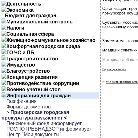
Деятельность
Организация прот
Экономика
прекурсоров осущ
Бюджет для граждан
Муниципальный контроль
Субъекты Российс
незаконному оборо
Налоги
Социальная сфера
Жилищно-коммунальное хозяйство
Заместитель город
Комфортная городская среда
младший советник 
ГО ЧС и ПБ
Градостроительство
Материал добавлен
Имущество
Версия для печати
Благоустройство
Концепция развития
©
МО Мельниковское сельс
Противодействие коррупции
Военно-учетный стол
Информация для граждан
Газификация
Формы документов
>
Приозерская городская
прокуратура разъясняет
<
Пенсионный фонд информирует
РОСПОТРЕБНАДЗОР информирует
Центр "Мои документы"