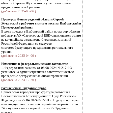
области Сергеем Жуковским осуществлен прием
предпринимателей региона.
(добавлено 2025-05-06 )
Прокурор Ленинградской области Сергей
Жуковский с рабочим визитом посетил Выборгский и
Приозерский районы
В ходе поездки в Выборгский район прокурор области
побывал в АО «Светогорский ЦБК», являющемся одним
из крупнейших целлюлозно-бумажных компаний
Российской Федерации со статусом
системообразующего предприятия регионального
уровня.
(добавлено 2025-04-09 )
Изменения в федеральном законодательстве
1. Федеральным законом от 08.08.2024 № 217-ФЗ
установлена административная ответственность за
проведение деструктивных онлайнтрансляций.
(добавлено 2024-12-26 )
Разъяснения: Трудовые права
Приозерская городская прокуратура разъясняет
Постановлением Констиуционного Суда Российской
Федерации от 27.04.2024 № 22-П «По делу о проверке
конституционности частей первой - четвертой статьи
74 и пункта 7 части первой статьи 77 Трудового
кодекса ...