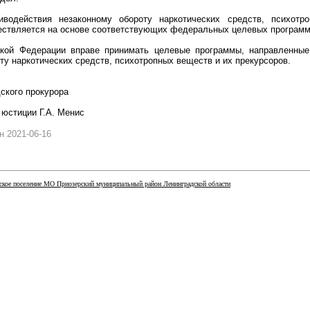
иводействия незаконному обороту наркотических средств, психот
ествляется на основе соответствующих федеральных целевых программ
кой Федерации вправе принимать целевые программы, направленные
ту наркотических средств, психотропных веществ и их прекурсоров.
ского прокурора
юстиции Г.А. Менис
 2021-06-16
кое поселение МО Приозерский муниципальный район Ленинградской области