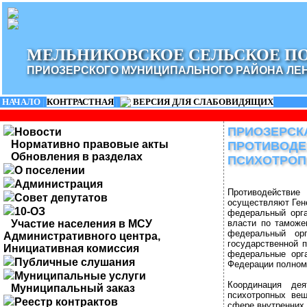
МЕЛЬНИКОВСКОЕ СЕЛЬСКОЕ П
ПРИОЗЕРСКОГО МУНИЦИПАЛЬНОГО РАЙОНА ЛЕ
НАЧАЛО
|
КОНТРАСТНАЯ
|
ВЕРСИЯ ДЛЯ СЛАБОВИДЯЩИХ
ПРИОЗЕРСК
Новости
Нормативно правовые акты
ПРОТИВОДЕ
Обновления в разделах
ПСИХОТРОП
О поселении
Администрация
Противодействие 
Совет депутатов
осуществляют Ген
10-ОЗ
федеральный орга
Участие населения в МСУ
власти по таможе
федеральный ор
Административного центра,
государственной 
Инициативная комиссия
федеральные орга
Публичные слушания
Федерации полном
Муниципальные услуги
Координация дея
Муниципальный заказ
психотропных вещ
Реестр контрактов
сфере внутренних 