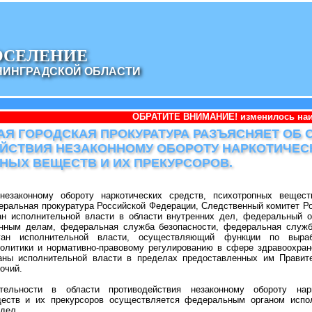
ОСЕЛЕНИЕ
НИНГРАДСКОЙ ОБЛАСТИ
ОБРАТИТЕ ВНИМАНИЕ! изменилось наименование админи
АЯ ГОРОДСКАЯ ПРОКУРАТУРА РАЗЪЯСНЯЕТ ОБ 
ЙСТВИЯ НЕЗАКОННОМУ ОБОРОТУ НАРКОТИЧЕСК
НЫХ ВЕЩЕСТВ И ИХ ПРЕКУРСОРОВ.
незаконному обороту наркотических средств, психотропных вещес
еральная прокуратура Российской Федерации, Следственный комитет Р
н исполнительной власти в области внутренних дел, федеральный о
нным делам, федеральная служба безопасности, федеральная служб
ган исполнительной власти, осуществляющий функции по выраб
политики и нормативно-правовому регулированию в сфере здравоохран
ны исполнительной власти в пределах предоставленных им Правит
очий.
тельности в области противодействия незаконному обороту нарк
еств и их прекурсоров осуществляется федеральным органом испо
дел.