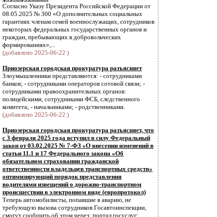
Согласно Указу Президента Российской Федерации от
08.05.2025 № 300 «О дополнительных социальных
гарантиях членам семей военнослужащих, сотрудников
некоторых федеральных государственных органов и
граждан, пребывающих в добровольческих
формированиях»,...
(добавлено 2025-06-22 )
Приозерская городская прокуратура разъясняет
Злоумышленники представляются: - сотрудниками
банков; - сотрудниками операторов сотовой связи; -
сотрудниками правоохранительных органов:
полицейскими, сотрудниками ФСБ, следственного
комитета; - начальниками; - родственниками.
(добавлено 2025-06-22 )
Приозерская городская прокуратура разъясняет, что
с 3 февраля 2025 года вступил в силу Федеральный
закон от 03.02.2025 № 7-ФЗ «О внесении изменений в
статьи 11.1 и 17 Федерального закона «Об
обязательном страховании гражданской
ответственности владельцев транспортных средств»
оптимизирующий порядок представления
водителями извещений о дорожно-транспортном
происшествии в электронном виде (европротокол)
Теперь автомобилисты, попавшие в аварию, не
требующую вызова сотрудников Госавтоинспекции,
смогут сообщить об этом через: портал госуслуг;