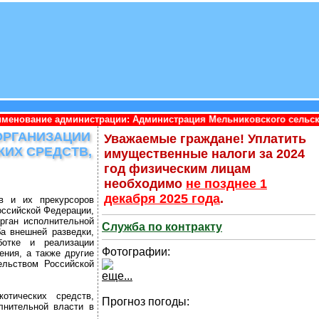
страции: Администрация Мельниковского сельского поселения Пр
ОРГАНИЗАЦИИ
Уважаемые граждане! Уплатить
ИХ СРЕДСТВ,
имущественные налоги за 2024
год физическим лицам
необходимо
не позднее 1
декабря 2025 года
.
тв и их прекурсоров
оссийской Федерации,
рган исполнительной
Служба по контракту
а внешней разведки,
отке и реализации
Фотографии:
ения, а также другие
ельством Российской
еще...
отических средств,
Прогноз погоды:
лнительной власти в