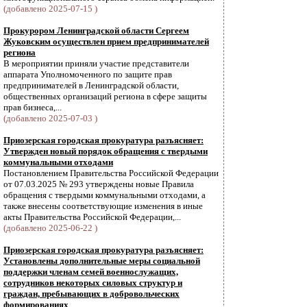
(добавлено 2025-07-15 )
Прокурором Ленинградской области Сергеем
Жуковским осуществлен прием предпринимателей
региона
В мероприятии приняли участие представители
аппарата Уполномоченного по защите прав
предпринимателей в Ленинградской области,
общественных организаций региона в сфере защиты
прав бизнеса,...
(добавлено 2025-07-03 )
Приозерская городская прокуратура разъясняет:
Утвержден новый порядок обращения с твердыми
коммунальными отходами
Постановлением Правительства Российской Федерации
от 07.03.2025 № 293 утверждены новые Правила
обращения с твердыми коммунальными отходами, а
также внесены соответствующие изменения в иные
акты Правительства Российской Федерации,...
(добавлено 2025-06-22 )
Приозерская городская прокуратура разъясняет:
Установлены дополнительные меры социальной
поддержки членам семей военнослужащих,
сотрудников некоторых силовых структур и
граждан, пребывающих в добровольческих
формированиях