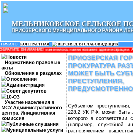
МЕЛЬНИКОВСКОЕ СЕЛЬСКОЕ П
ПРИОЗЕРСКОГО МУНИЦИПАЛЬНОГО РАЙОНА ЛЕ
НАЧАЛО
|
КОНТРАСТНАЯ
|
ВЕРСИЯ ДЛЯ СЛАБОВИДЯЩИХ
ИЕ! изменилось наименование администрации: Администрация Мел
ПРИОЗЕРСКАЯ ГО
Новости
Нормативно правовые
ПРОКУРАТУРА РАЗ
акты
МОЖЕТ БЫТЬ СУБ
Обновления в разделах
О поселении
ПРЕСТУПЛЕНИЯ,
Администрация
ПРЕДУСМОТРЕННОГО
Совет депутатов
10-ОЗ
Участие населения в
Субъектом преступления, 
МСУ Административного
228.2 УК РФ, может быть 
центра, Инициативная
которого в соответствии 
комиссия
(например, служебной ин
Публичные слушания
Муниципальные услуги
распоряжением вышестоя