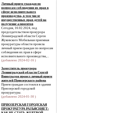
Личный прием граждан по
вопросам соблюдения их прав в
сфере исполнительного
производства, в том числе
имущественных прав детей на
получение алиментов
Сегодня, 16.02.2024, под
председательством прокурора
Ленинградской области Сергея
Жуковского Мобильная приемная
прокуратуры области провела
личный прием граждан по вопросам
соблюдения их прав в сфере
исполнительного производства,...
(добавлено 2024-02-16 )
Заместитель прокурора
Ленинградской области Сергей
Виноградов провел личный прием
жителей Приозерского района
Прием граждан состоялся в здании
Приозерской городской
прокуратуры.
(добавлено 2024-01-30 )
ПРИОЗЕРСКАЯ ГОРОДСКАЯ
ПРОКУРАТУРА РАЗЪЯСНЯЕТ:
КАК НЕ СТАТЬ ЖЕРТВОЙ