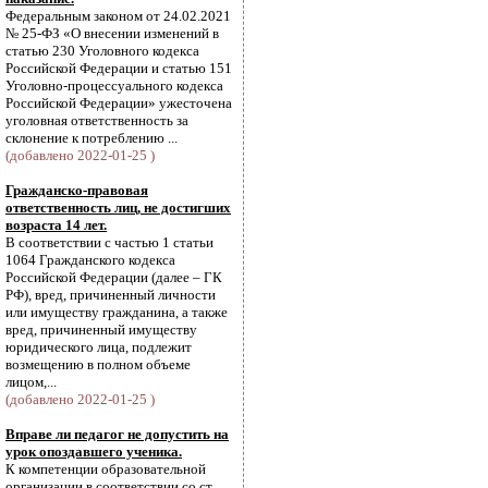
Федеральным законом от 24.02.2021
№ 25-ФЗ «О внесении изменений в
статью 230 Уголовного кодекса
Российской Федерации и статью 151
Уголовно-процессуального кодекса
Российской Федерации» ужесточена
уголовная ответственность за
склонение к потреблению ...
(добавлено 2022-01-25 )
Гражданско-правовая
ответственность лиц, не достигших
возраста 14 лет.
В соответствии с частью 1 статьи
1064 Гражданского кодекса
Российской Федерации (далее – ГК
РФ), вред, причиненный личности
или имуществу гражданина, а также
вред, причиненный имуществу
юридического лица, подлежит
возмещению в полном объеме
лицом,...
(добавлено 2022-01-25 )
Вправе ли педагог не допустить на
урок опоздавшего ученика.
К компетенции образовательной
организации в соответствии со ст.