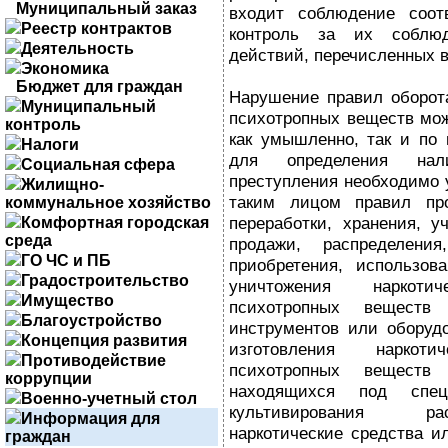
Муниципальный заказ
входит соблюдение соот
Реестр контрактов
контроль за их соблю
Деятельность
действий, перечисленных в
Экономика
Бюджет для граждан
Нарушение правил оборота
Муниципальный
психотропных веществ мо
контроль
как умышленно, так и по 
Налоги
для определения нал
Социальная сфера
преступления необходимо 
Жилищно-
таким лицом правил прои
коммунальное хозяйство
переработки, хранения, уч
Комфортная городская
среда
продажи, распределения
ГО ЧС и ПБ
приобретения, использов
Градостроительство
уничтожения наркот
Имущество
психотропных веществ
Благоустройство
инструментов или оборуд
Концепция развития
изготовления наркот
Противодействие
психотропных веществ
коррупции
находящихся под спец
Военно-учетный стол
культивирования ра
Информация для
наркотические средства и
граждан