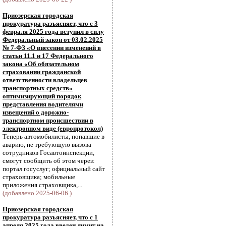
Приозерская городская
прокуратура разъясняет, что с 3
февраля 2025 года вступил в силу
Федеральный закон от 03.02.2025
№ 7-ФЗ «О внесении изменений в
статьи 11.1 и 17 Федерального
закона «Об обязательном
страховании гражданской
ответственности владельцев
транспортных средств»
оптимизирующий порядок
представления водителями
извещений о дорожно-
транспортном происшествии в
электронном виде (европротокол)
Теперь автомобилисты, попавшие в
аварию, не требующую вызова
сотрудников Госавтоинспекции,
смогут сообщить об этом через:
портал госуслуг; официальный сайт
страховщика; мобильные
приложения страховщика,...
(добавлено 2025-06-06 )
Приозерская городская
прокуратура разъясняет, что с 1
апреля 2025 года введен лимит на