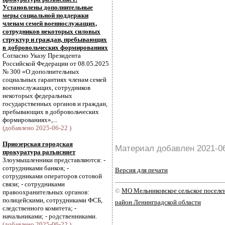
Установлены дополнительные
меры социальной поддержки
членам семей военнослужащих,
сотрудников некоторых силовых
структур и граждан, пребывающих
в добровольческих формированиях
Согласно Указу Президента
Российской Федерации от 08.05.2025
№ 300 «О дополнительных
социальных гарантиях членам семей
военнослужащих, сотрудников
некоторых федеральных
государственных органов и граждан,
пребывающих в добровольческих
формированиях»,...
(добавлено 2025-06-22 )
Приозерская городская
Материал добавлен 2021-0
прокуратура разъясняет
Злоумышленники представляются: -
сотрудниками банков; -
Версия для печати
сотрудниками операторов сотовой
связи; - сотрудниками
©
МО Мельниковское сельское посел
правоохранительных органов:
полицейскими, сотрудниками ФСБ,
район Ленинградской области
следственного комитета; -
начальниками; - родственниками.
(добавлено 2025-06-22 )