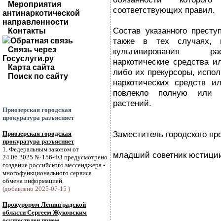
Мероприятия
соответствующих правил.
антинаркотической
направленности
Состав указанного престу
Контакты
также в тех случаях, 
Обратная связь
Связь через
культивирования ра
Госуслуги.ру
наркотические средства и
Карта сайта
либо их прекурсоры, испо
Поиск по сайту
наркотических средств и
повлекло полную или 
растений.
Приозерская городская
прокуратура разъясняет
Заместитель городского пр
Приозерская городская
прокуратура разъясняет
1. Федеральным законом от
младший советник юстиции
24.06.2025 № 156-ФЗ предусмотрено
создание российского мессенджера -
многофункционального сервиса
обмена информацией.
(добавлено 2025-07-15 )
Прокурором Ленинградской
области Сергеем Жуковским
осуществлен прием