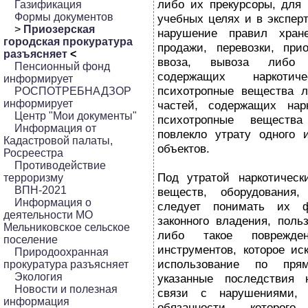
либо их прекурсоры, для 
Газификация
Формы документов
учебных целях и в эксперт
>
Приозерская
нарушение правил хране
городская прокуратура
продажи, перевозки, прио
разъясняет
<
ввоза, вывоза либо у
Пенсионный фонд
содержащих наркоти
информирует
психотропные вещества л
РОСПОТРЕБНАДЗОР
информирует
частей, содержащих нар
Центр "Мои документы"
психотропные веществ
Информация от
повлекло утрату одного 
Кадастровой палаты,
объектов.
Росреестра
Противодействие
Под утратой наркотическ
терроризму
ВПН-2021
веществ, оборудования,
Информация о
следует понимать их ф
деятельности МО
законного владения, поль
Мельниковское сельское
либо такое поврежде
поселение
инструментов, которое и
Природоохранная
использование по пря
прокуратура разъясняет
Экология
указанные последствия 
Новости и полезная
связи с нарушениями,
информация
обязанности которог