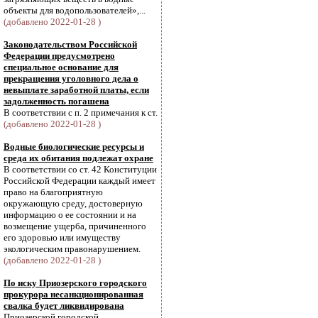
объекты для водопользователей»,...
(добавлено 2022-01-28 )
Законодательством Российской
Федерации предусмотрено
специальное основание для
прекращения уголовного дела о
невыплате заработной платы, если
задолженность погашена
В соответствии с п. 2 примечания к ст.
(добавлено 2022-01-28 )
Водные биологические ресурсы и
среда их обитания подлежат охране
В соответствии со ст. 42 Конституции
Российской Федерации каждый имеет
право на благоприятную
окружающую среду, достоверную
информацию о ее состоянии и на
возмещение ущерба, причиненного
его здоровью или имуществу
экологическим правонарушением.
(добавлено 2022-01-28 )
По иску Приозерского городского
прокурора несанкционированная
свалка будет ликвидирована
Приозерской городской