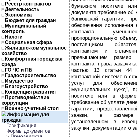
Реестр контрактов
бумажном носителе ил
Деятельность
документа требование об
Экономика
банковской гарантии, пр
Бюджет для граждан
обеспечения исполнения 
Муниципальный
контракта, умен
контроль
Налоги
пропорциональную объем
Социальная сфера
поставщиком обязател
Жилищно-коммунальное
контрактом и оплачен
хозяйство
превышающем размер о
Комфортная городская
контракта; права заказчик
среда
частью 13 статьи 44 
ГО ЧС и ПБ
Градостроительство
контрактной системе в сфе
Имущество
услуг для обеспечен
Благоустройство
муниципальных нужд", п
Концепция развития
носителе или в форме 
Противодействие
требование об уплате ден
коррупции
гарантии, предоставленн
Военно-учетный стол
Информация для
заявки, в размере 
граждан
установленном в изве
Газификация
закупки, документации о за
Формы документов
>
Приозерская