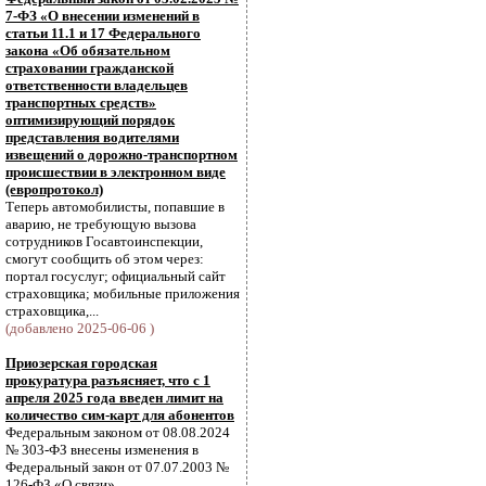
7-ФЗ «О внесении изменений в
статьи 11.1 и 17 Федерального
закона «Об обязательном
страховании гражданской
ответственности владельцев
транспортных средств»
оптимизирующий порядок
представления водителями
извещений о дорожно-транспортном
происшествии в электронном виде
(европротокол)
Теперь автомобилисты, попавшие в
аварию, не требующую вызова
сотрудников Госавтоинспекции,
смогут сообщить об этом через:
портал госуслуг; официальный сайт
страховщика; мобильные приложения
страховщика,...
(добавлено 2025-06-06 )
Приозерская городская
прокуратура разъясняет, что с 1
апреля 2025 года введен лимит на
количество сим-карт для абонентов
Федеральным законом от 08.08.2024
№ 303-ФЗ внесены изменения в
Федеральный закон от 07.07.2003 №
126-ФЗ «О связи».