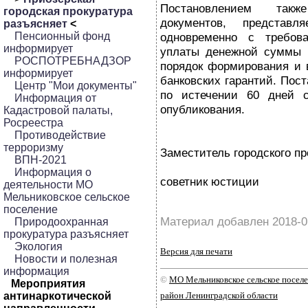
Постановлением так
городская прокуратура
документов, представл
разъясняет
<
Пенсионный фонд
одновременно с требов
информирует
уплаты денежной суммы п
РОСПОТРЕБНАДЗОР
порядок формирования и 
информирует
банковских гарантий. Пос
Центр "Мои документы"
по истечении 60 дней 
Информация от
опубликования.
Кадастровой палаты,
Росреестра
Противодействие
терроризму
Заместитель городского пр
ВПН-2021
Информация о
советник юстиции
деятельности МО
Мельниковское сельское
поселение
Материал добавлен 2018-0
Природоохранная
прокуратура разъясняет
Экология
Версия для печати
Новости и полезная
информация
©
МО Мельниковское сельское посел
Мероприятия
антинаркотической
район Ленинградской области