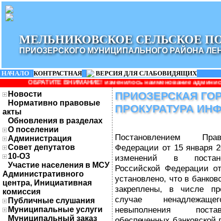
МЕЛЬНИКОВСКОЕ СЕЛЬСКОЕ П
ПРИОЗЕРСКОГО МУНИЦИПАЛЬНОГО РАЙОНА ЛЕ
НАЧАЛО
|
КОНТРАСТНАЯ
|
ВЕРСИЯ ДЛЯ СЛАБОВИДЯЩИХ
 ВНИМАНИЕ! изменилось наименование администрации: Администра
Новости
ПРИОЗЕРСКАЯ ГО
Нормативно правовые
ПРОКУРАТУРА ИН
акты
Обновления в разделах
О поселении
Постановлением Прав
Администрация
Федерации от 15 января 2
Совет депутатов
10-ОЗ
изменений в постано
Участие населения в МСУ
Российской Федерации от
Административного
установлено, что в банко
центра, Инициативная
закреплены, в числе пр
комиссия
случае ненадлежащ
Публичные слушания
невыполнения поста
Муниципальные услуги
Муниципальный заказ
обеспеченных банковской 