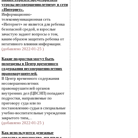
угрозы несовершеннолетнему в сети
«Интернет».
Информационно-
телекоммуникационная сеть
«Интернет» не является для ребенка
безопасной средой, и взрослые
зачастую задают вопросы о том,
каким образом защитить ребенка от
негативного влияния информации.
(добавлено 2022-01-25 )
Какие подростки могут быть
помещены в Центр временного
содержания несовершеннолетних
правонарушителей.
В Центр временного содержания
несовершеннолетних
правонарушителей органов
внутренних дел (ЦВСНП) попадают
подростки, направляемые по
приговору суда или по
постановлению судьи в специальные
учебно-воспитательные учреждения
закрытого типа,...
(добавлено 2022-01-25 )
Как используются денежные
средства и имущество, изъятые у