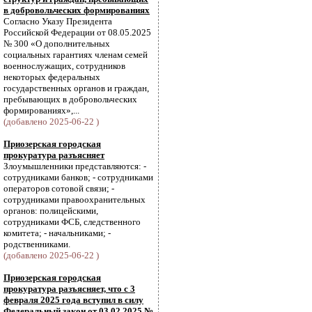
в добровольческих формированиях
Согласно Указу Президента
Российской Федерации от 08.05.2025
№ 300 «О дополнительных
социальных гарантиях членам семей
военнослужащих, сотрудников
некоторых федеральных
государственных органов и граждан,
пребывающих в добровольческих
формированиях»,...
(добавлено 2025-06-22 )
Приозерская городская
прокуратура разъясняет
Злоумышленники представляются: -
сотрудниками банков; - сотрудниками
операторов сотовой связи; -
сотрудниками правоохранительных
органов: полицейскими,
сотрудниками ФСБ, следственного
комитета; - начальниками; -
родственниками.
(добавлено 2025-06-22 )
Приозерская городская
прокуратура разъясняет, что с 3
февраля 2025 года вступил в силу
Федеральный закон от 03.02.2025 №