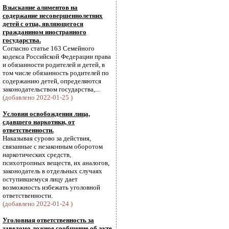
Взыскание алиментов на
содержание несовершеннолетних
детей с отца, являющегося
гражданином иностранного
государства.
Согласно статье 163 Семейного
кодекса Российской Федерации права
и обязанности родителей и детей, в
том числе обязанность родителей по
содержанию детей, определяются
законодательством государства,...
(добавлено 2022-01-25 )
Условия освобождения лица,
сдавшего наркотики, от
ответственности.
Наказывая сурово за действия,
связанные с незаконным оборотом
наркотических средств,
психотропных веществ, их аналогов,
законодатель в отдельных случаях
оступившемуся лицу дает
возможность избежать уголовной
ответственности.
(добавлено 2022-01-24 )
Уголовная ответственность за
заведомо ложное сообщение об акте