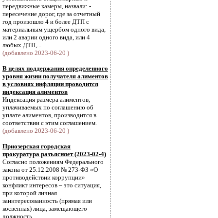
передвижные камеры, назвали: -
пересечение дорог, где за отчетный
год произошло 4 и более ДТП с
материальным ущербом одного вида,
или 2 аварии одного вида, или 4
любых ДТП,...
(добавлено 2023-06-20 )
В целях поддержания определенного
уровня жизни получателя алиментов
в условиях инфляции проводится
индексация алиментов
Индексация размера алиментов,
уплачиваемых по соглашению об
уплате алиментов, производится в
соответствии с этим соглашением.
(добавлено 2023-06-20 )
Приозерская городская
прокуратура разъясняет (2023-02-4)
Согласно положениям Федерального
закона от 25.12.2008 № 273-ФЗ «О
противодействии коррупции»
конфликт интересов – это ситуация,
при которой личная
заинтересованность (прямая или
косвенная) лица, замещающего
должность,...