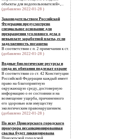
объекты для водопользователей»,...
(добавлено 2022-01-28 )
Законодательством Российской
Федерации предусмотрено
специальное основание для
прекращения уголовного дела о
невыплате заработной платы, если
задолженность погашена
В соответствии с п. 2 примечания к ст.
(добавлено 2022-01-28 )
Водные биологические ресурсы и
среда их обитания подлежат охране
В соответствии со ст. 42 Конституции
Российской Федерации каждый имеет
право на благоприятную
окружающую среду, достоверную
информацию о ее состоянии и на
возмещение ущерба, причиненного
его здоровью или имуществу
экологическим правонарушением.
(добавлено 2022-01-28 )
По иску Приозерского городского
прокурора несанкционированная
свалка будет ликвидирована
Приозерской городской