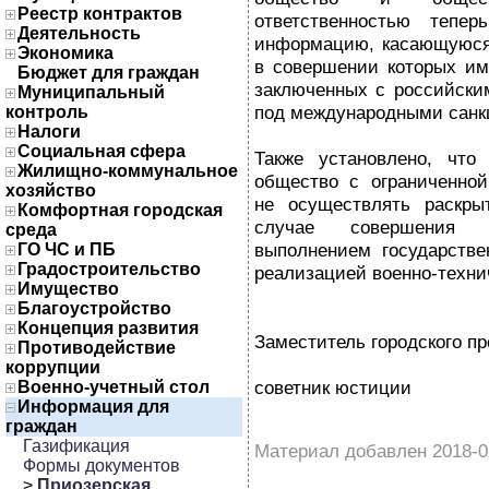
Реестр контрактов
ответственностью тепе
Деятельность
информацию, касающуюся 
Экономика
в совершении которых им
Бюджет для граждан
заключенных с российск
Муниципальный
под международными санк
контроль
Налоги
Социальная сфера
Также установлено, что
Жилищно-коммунальное
общество с ограниченной
хозяйство
не осуществлять раскр
Комфортная городская
случае совершения 
среда
выполнением государстве
ГО ЧС и ПБ
Градостроительство
реализацией военно-техни
Имущество
Благоустройство
Концепция развития
Заместитель городского пр
Противодействие
коррупции
советник юстиции
Военно-учетный стол
Информация для
граждан
Газификация
Материал добавлен 2018-0
Формы документов
>
Приозерская