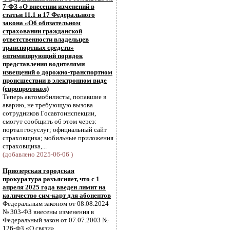
7-ФЗ «О внесении изменений в
статьи 11.1 и 17 Федерального
закона «Об обязательном
страховании гражданской
ответственности владельцев
транспортных средств»
оптимизирующий порядок
представления водителями
извещений о дорожно-транспортном
происшествии в электронном виде
(европротокол)
Теперь автомобилисты, попавшие в
аварию, не требующую вызова
сотрудников Госавтоинспекции,
смогут сообщить об этом через:
портал госуслуг; официальный сайт
страховщика; мобильные приложения
страховщика,...
(добавлено 2025-06-06 )
Приозерская городская
прокуратура разъясняет, что с 1
апреля 2025 года введен лимит на
количество сим-карт для абонентов
Федеральным законом от 08.08.2024
№ 303-ФЗ внесены изменения в
Федеральный закон от 07.07.2003 №
126-ФЗ «О связи».