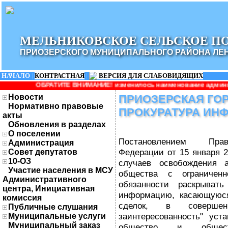
МЕЛЬНИКОВСКОЕ СЕЛЬСКОЕ П
ПРИОЗЕРСКОГО МУНИЦИПАЛЬНОГО РАЙОНА ЛЕ
НАЧАЛО
|
КОНТРАСТНАЯ
|
ВЕРСИЯ ДЛЯ СЛАБОВИДЯЩИХ
РАТИТЕ ВНИМАНИЕ! изменилось наименование администрации: Адми
Новости
ПРИОЗЕРСКАЯ ГО
Нормативно правовые
ПРОКУРАТУРА ИН
акты
Обновления в разделах
О поселении
Постановлением Прав
Администрация
Федерации от 15 января 
Совет депутатов
10-ОЗ
случаев освобождения 
Участие населения в МСУ
общества с ограниченн
Административного
обязанности раскрыват
центра, Инициативная
информацию, касающуюся
комиссия
сделок, в соверше
Публичные слушания
заинтересованность" уст
Муниципальные услуги
Муниципальный заказ
общество и общес