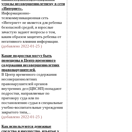
угрозы несовершеннолетнему в сети
«Интернет».
Информационно-
телекоммуникационная сеть
«Интернет» не является для ребенка
безопасной средой, и взрослые
зачастую задают вопросы о том,
каким образом защитить ребенка от
негативного влияния информации.
(добавлено 2022-01-25 )
Какие подростки могут быть
помещены в Центр временного
содержания несовершеннолетних
правонарушителей.
В Центр временного содержания
несовершеннолетних
правонарушителей органов
внутренних дел (ЦВСНП) попадают
подростки, направляемые по
приговору суда или по
постановлению судьи в специальные
учебно-воспитательные учреждения
закрытого типа,...
(добавлено 2022-01-25 )
Как используются денежные
средства и имущество, изъятые у