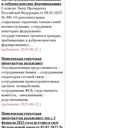
в добровольческих формированиях
Согласно Указу Президента
Российской Федерации от 08.05.2025
№ 300 «О дополнительных
социальных гарантиях членам семей
военнослужащих, сотрудников
некоторых федеральных
государственных органов и граждан,
пребывающих в добровольческих
формированиях»,...
(добавлено 2025-06-22 )
Приозерская городская
прокуратура разъясняет
Злоумышленники представляются: -
сотрудниками банков; - сотрудниками
операторов сотовой связи; -
сотрудниками правоохранительных
органов: полицейскими,
сотрудниками ФСБ, следственного
комитета; - начальниками; -
родственниками.
(добавлено 2025-06-22 )
Приозерская городская
прокуратура разъясняет, что с 3
февраля 2025 года вступил в силу
Федеральный закон от 03.02.2025 №