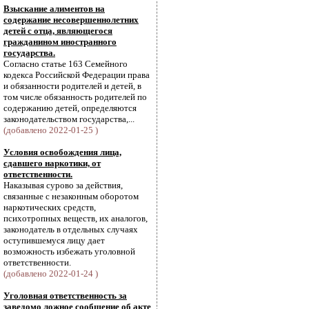
Взыскание алиментов на
содержание несовершеннолетних
детей с отца, являющегося
гражданином иностранного
государства.
Согласно статье 163 Семейного
кодекса Российской Федерации права
и обязанности родителей и детей, в
том числе обязанность родителей по
содержанию детей, определяются
законодательством государства,...
(добавлено 2022-01-25 )
Условия освобождения лица,
сдавшего наркотики, от
ответственности.
Наказывая сурово за действия,
связанные с незаконным оборотом
наркотических средств,
психотропных веществ, их аналогов,
законодатель в отдельных случаях
оступившемуся лицу дает
возможность избежать уголовной
ответственности.
(добавлено 2022-01-24 )
Уголовная ответственность за
заведомо ложное сообщение об акте