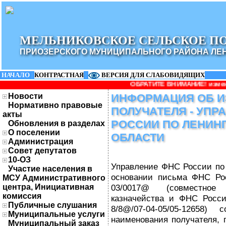
МЕЛЬНИКОВСКОЕ СЕЛЬСКОЕ П
ПРИОЗЕРСКОГО МУНИЦИПАЛЬНОГО РАЙОНА ЛЕ
НАЧАЛО
|
КОНТРАСТНАЯ
|
ВЕРСИЯ ДЛЯ СЛАБОВИДЯЩИХ
ОБРАТИТЕ ВНИМАНИЕ! изменилось наиме
Новости
ИНФОРМАЦИЯ ОБ И
Нормативно правовые
ПОЛУЧАТЕЛЯ - УПР
акты
РОССИИ ПО ЛЕНИН
Обновления в разделах
О поселении
ОБЛАСТИ
Администрация
Совет депутатов
10-ОЗ
Управление ФНС России по 
Участие населения в
основании письма ФНС Рос
МСУ Административного
центра, Инициативная
03/0017@ (совместное
комиссия
казначейства и ФНС Росси
Публичные слушания
8/8@/07-04-05/05-12658)
Муниципальные услуги
наименования получателя, 
Муниципальный заказ