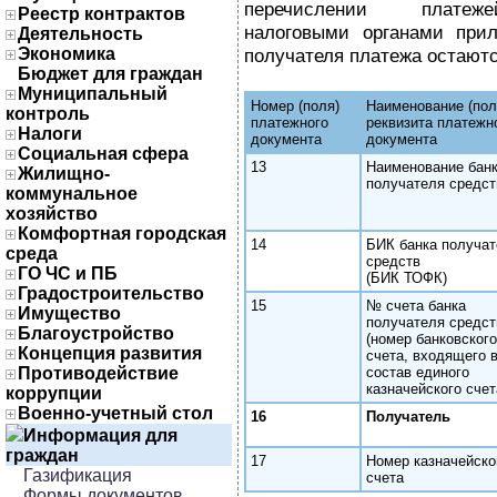
перечислении платеже
Реестр контрактов
налоговыми органами прил
Деятельность
Экономика
получателя платежа остаютс
Бюджет для граждан
Муниципальный
Номер (поля)
Наименование (пол
контроль
платежного
реквизита платежн
Налоги
документа
документа
Социальная сфера
13
Наименование бан
Жилищно-
получателя средст
коммунальное
хозяйство
Комфортная городская
14
БИК банка получа
среда
средств
ГО ЧС и ПБ
(БИК ТОФК)
Градостроительство
15
№ счета банка
Имущество
получателя средст
Благоустройство
(номер банковского
Концепция развития
счета, входящего 
Противодействие
состав единого
казначейского счет
коррупции
Военно-учетный стол
16
Получатель
Информация для
граждан
17
Номер казначейско
Газификация
счета
Формы документов