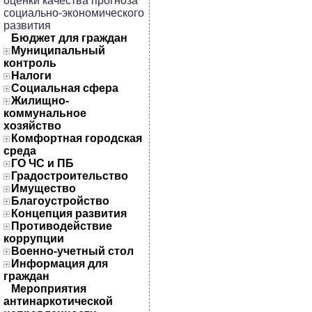
оценки качества прогноза
социально-экономического
развития
Бюджет для граждан
Муниципальный
контроль
Налоги
Социальная сфера
Жилищно-
коммунальное
хозяйство
Комфортная городская
среда
ГО ЧС и ПБ
Градостроительство
Имущество
Благоустройство
Концепция развития
Противодействие
коррупции
Военно-учетный стол
Информация для
граждан
Мероприятия
антинаркотической