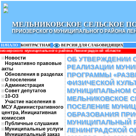
МЕЛЬНИКОВСКОЕ СЕЛЬСКОЕ П
ПРИОЗЕРСКОГО МУНИЦИПАЛЬНОГО РАЙОНА ЛЕ
НАЧАЛО
|
КОНТРАСТНАЯ
|
ВЕРСИЯ ДЛЯ СЛАБОВИДЯЩИХ
ципального района Ленинградской области
Новости
ОБ УТВЕРЖДЕНИИ 
Нормативно правовые
РЕАЛИЗАЦИИ МУН
акты
ПРОГРАММЫ «РАЗВ
Обновления в разделах
О поселении
ФИЗИЧЕСКОЙ КУЛЬ
Администрация
МУНИЦИПАЛЬНОМ 
Совет депутатов
10-ОЗ
МЕЛЬНИКОВСКОЕ С
Участие населения в
ПОСЕЛЕНИЕ МУНИ
МСУ Административного
центра, Инициативная
ОБРАЗОВАНИЯ ПРИ
комиссия
МУНИЦИПАЛЬНЫЙ 
Публичные слушания
Муниципальные услуги
ЛЕНИНГРАДСКОЙ ОБЛ
Муниципальный заказ