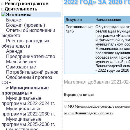
2022 ГОД» ЗА 2020 Г
Реестр контрактов
Деятельность
Экономика
Бюджет
Документ
Наименование
Бюджет (проекты)
Постановление
Об утверждении от
Отчеты об исполнении
№46
реализации муници
бюджета
программы «Развит
и физической куль
Реестры расходных
муниципальном об
обязательств
Мельниковское сел
Аренда
поселение муницип
Предпринимательство
образования Приоз
Малый бизнес
муниципальный ра
Ленинградской обл
Самозанятые
- 2022 год» за 2020
Потребительский рынок
Одобренный прогноз
Материал добавлен 2021-02
СЭР
>
Муниципальные
программы
<
Версия для печати
Муниципальные
программы 2022-2024 гг.
©
МО Мельниковское сельское поселе
Муниципальные
район Ленинградской области
программы 2022-2030 гг.
Муниципальные
программы 2025-2030 гг.
Общественное