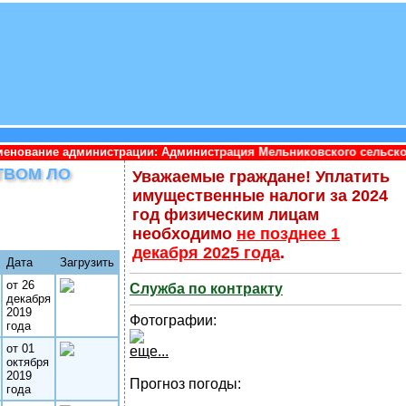
нистрации: Администрация Мельниковского сельского поселения 
ТВОМ ЛО
Уважаемые граждане! Уплатить
имущественные налоги за 2024
год физическим лицам
необходимо
не позднее 1
декабря 2025 года
.
Дата
Загрузить
от 26
Служба по контракту
декабря
2019
Фотографии:
года
от 01
еще...
октября
2019
Прогноз погоды:
года