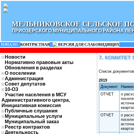
МЕЛЬНИКОВСКОЕ СЕЛЬСКОЕ П
ПРИОЗЕРСКОГО МУНИЦИПАЛЬНОГО РАЙОНА ЛЕ
НАЧАЛО
|
КОНТРАСТНАЯ
|
ВЕРСИЯ ДЛЯ СЛАБОВИДЯЩИХ
Новости
7. КОМИТЕ
Нормативно правовые акты
Обновления в разделах
Список документов
О поселении
Администрация
2019
Совет депутатов
Документ
Наимен
10-ОЗ
ОТЧЕТ
о расх
Участие населения в МСУ
поселе
Административного центра,
источн
Инициативная комиссия
кварта
Публичные слушания
ОТЧЕТ
о расх
Муниципальные услуги
поселе
Муниципальный заказ
источн
Реестр контрактов
кварта
Деятельность