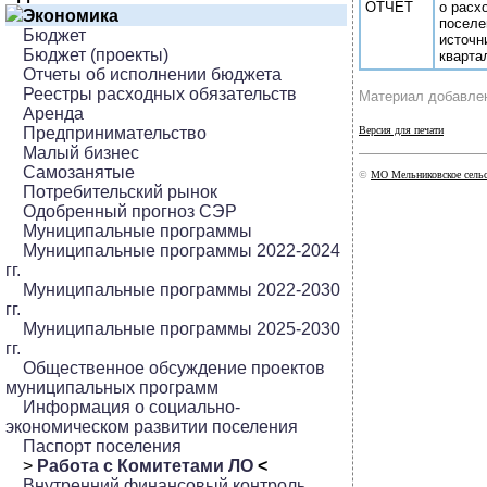
ОТЧЕТ
о расх
Экономика
поселе
Бюджет
источн
Бюджет (проекты)
кварта
Отчеты об исполнении бюджета
Реестры расходных обязательств
Материал добавлен
Аренда
Предпринимательство
Версия для печати
Малый бизнес
Самозанятые
©
МО Мельниковское сельс
Потребительский рынок
Одобренный прогноз СЭР
Муниципальные программы
Муниципальные программы 2022-2024
гг.
Муниципальные программы 2022-2030
гг.
Муниципальные программы 2025-2030
гг.
Общественное обсуждение проектов
муниципальных программ
Информация о социально-
экономическом развитии поселения
Паспорт поселения
>
Работа с Комитетами ЛО
<
Внутренний финансовый контроль